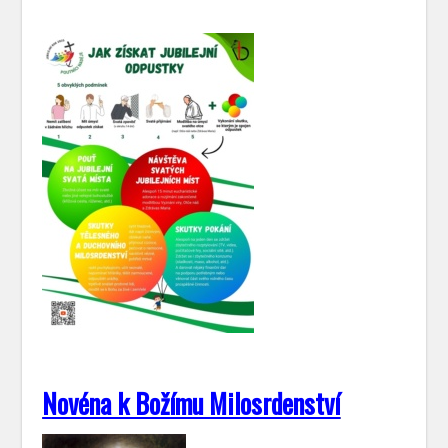
Novéna k Božímu Milosrdenství