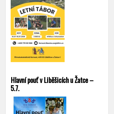
Hlavní pouť v Liběšicích u Žatce –
5.7.