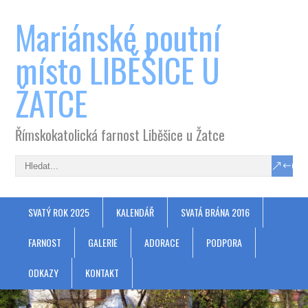
Mariánské poutní
místo LIBĚŠICE U
ŽATCE
Římskokatolická farnost Liběšice u Žatce
SVATÝ ROK 2025
KALENDÁŘ
SVATÁ BRÁNA 2016
FARNOST
GALERIE
ADORACE
PODPORA
ODKAZY
KONTAKT