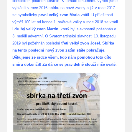
liběšickém poutním kostele. K tomuto smutnému výročí jsme
vyhlásili v roce 2016 sbírku na nové zvony a již v roce 2017
se symbolicky
první velký zvon Maria
vrátil. U příležitosti
výročí 100 let od konce 1. světové války v roce 2018 se vrátil
i
druhý velký zvon Martin
, který byl slavnostně požehnán o
3. neděli adventní. O Svatomartinské slavnosti 10. listopadu
2019 byl požehnán poslední
třetí velký zvon Josef. Sbírka
na tento poslední nový zvon zatím stále pokračuje.
Děkujeme ze srdce všem, kdo nám pomohou toto dílo
smíru dokončit! Za dárce se pravidelně slouží mše svaté.