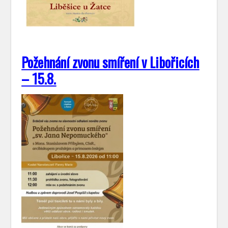
Požehnání zvonu smíření v Libořicích
– 15.8.