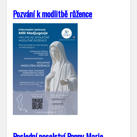
Pozvání k modlitbě růžence
Poslední poselství Panny Marie