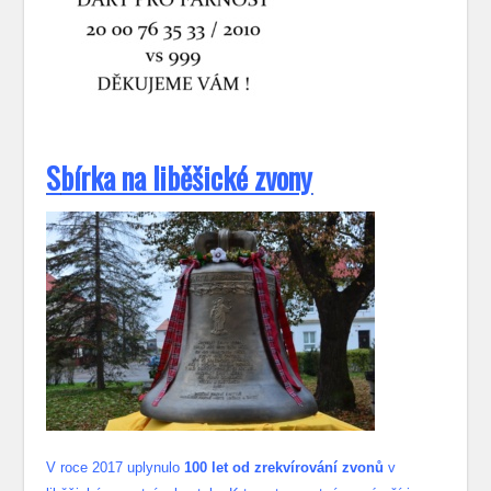
S
bírka na liběšické zvony
V roce 2017 uplynulo
100 let od zrekvírování zvonů
v