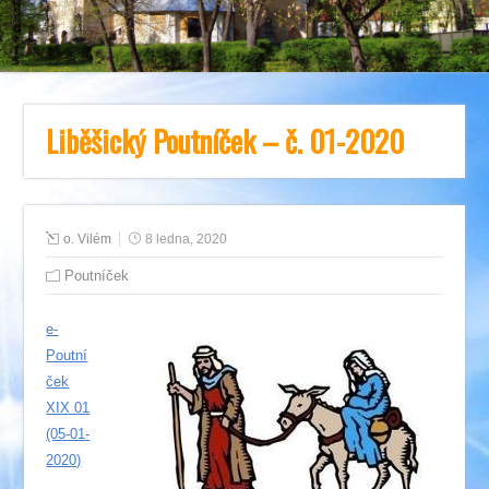
Liběšický Poutníček – č. 01-2020
o. Vilém
8 ledna, 2020
Poutníček
e-
Poutní
ček
XIX 01
(05-01-
2020)