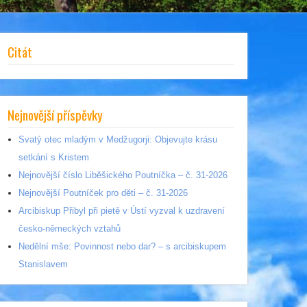
Citát
Nejnovější příspěvky
Svatý otec mladým v Medžugorji: Objevujte krásu
setkání s Kristem
Nejnovější číslo Liběšického Poutníčka – č. 31-2026
Nejnovější Poutníček pro děti – č. 31-2026
Arcibiskup Přibyl při pietě v Ústí vyzval k uzdravení
česko-německých vztahů
Nedělní mše: Povinnost nebo dar? – s arcibiskupem
Stanislavem