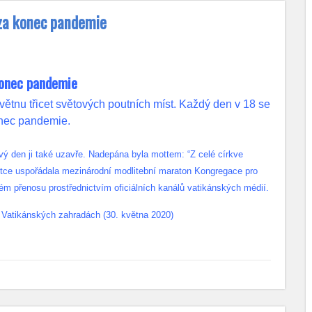
 za konec pandemie
konec pandemie
větnu třicet světových poutních míst. Každý den v 18 se
onec pandemie.
ový den ji také uzavře. Nadepána byla mottem: “Z celé církve
otce uspořádala mezinárodní modlitební maraton Kongregace pro
m přenosu prostřednictvím oficiálních kanálů vatikánských médií.