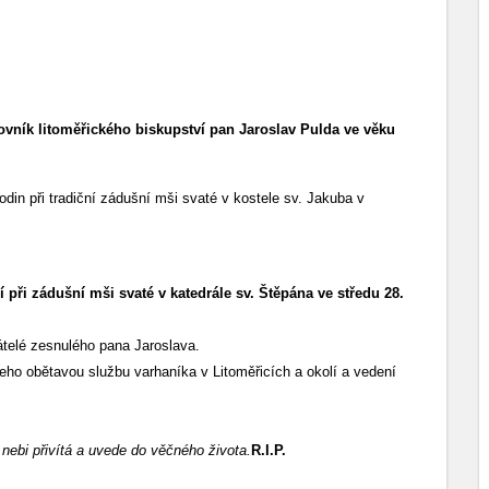
ovník litoměřického biskupství pan Jaroslav Pulda ve věku
din při tradiční zádušní mši svaté v kostele sv. Jakuba v
í při
zádušní mši svaté v katedrále sv. Štěpána ve středu 28.
átelé zesnulého pana Jaroslava.
 jeho obětavou službu varhaníka v Litoměřicích a okolí a vedení
v nebi přivítá a uvede do věčného života.
R.I.P.