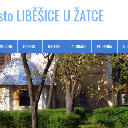
sto LIBĚŠICE U ŽATCE
NA 2016
FARNOST
GALERIE
ADORACE
PODPORA
OD