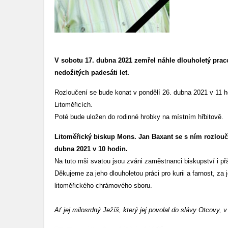
V sobotu 17. dubna 2021 zemřel náhle dlouholetý prac
nedožitých padesáti let.
Rozloučení se bude konat v pondělí 26. dubna 2021 v 11 ho
Litoměřicích.
Poté bude uložen do rodinné hrobky na místním hřbitově.
Litoměřický biskup Mons. Jan Baxant se s ním rozlouč
dubna 2021 v 10 hodin.
Na tuto mši svatou jsou zváni zaměstnanci biskupství i př
Děkujeme za jeho dlouholetou práci pro kurii a farnost, za
litoměřického chrámového sboru.
Ať jej milosrdný Ježíš, který jej povolal do slávy Otcovy, 