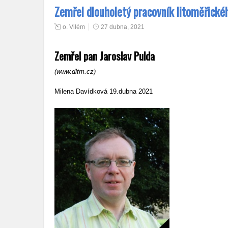
Zemřel dlouholetý pracovník litoměřické
o. Vilém
27 dubna, 2021
Zemřel pan Jaroslav Pulda
(www.dltm.cz)
Milena Davídková 19.dubna 2021