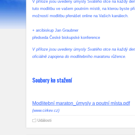
V příloze jsou uvedeny úmysly Svatého otce na každý den
tuto modlitbu ve vašem poutním místě, na kterou byste přizv
možností modlitbu přenášet online na Vašich kanálech.
+ arcibiskup Jan Graubner
předseda České biskupské konference
V příloze jsou uvedeny úmysly Svatého otce na každý den 
oficiálně zapojena do modlitebního maratonu růžence.
Soubory ke stažení
Modlitební maraton_úmysly a poutní místa.pdf
(www.cirkev.cz)
Události