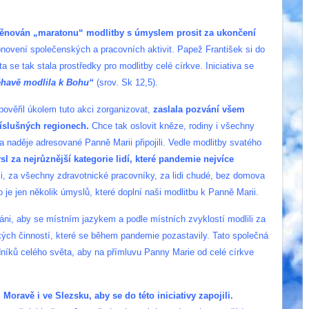
věnován „maratonu“ modlitby s úmyslem prosit za ukončení
obnovení společenských a pracovních aktivit. Papež František si do
ta se tak stala prostředky pro modlitby celé církve. Iniciativa se
éhavě modlila k Bohu“
(srov. Sk 12,5).
pověřil úkolem tuto akci zorganizovat,
zaslala pozvání všem
příslušných regionech.
Chce tak oslovit kněze, rodiny i všechny
 a naděje adresované Panně Marii připojili. Vedle modlitby svatého
l za nejrůznější kategorie lidí, které pandemie nejvíce
mi, za všechny zdravotnické pracovníky, za lidi chudé, bez domova
e jen několik úmyslů, které doplní naši modlitbu k Panně Marii.
áni, aby se místním jazykem a podle místních zvyklostí modlili za
ých činností, které se během pandemie pozastavily. Tato společná
dníků celého světa, aby na přímluvu Panny Marie od celé církve
oravě i ve Slezsku, aby se do této iniciativy zapojili.