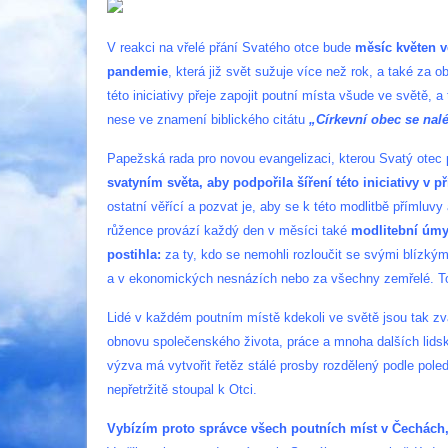
V reakci na vřelé přání Svatého otce bude
měsíc květen 
pandemie
, která již svět sužuje více než rok, a také za 
této iniciativy přeje zapojit poutní místa všude ve světě, a 
nese ve znamení biblického citátu
„Církevní obec se nal
Papežská rada pro novou evangelizaci, kterou Svatý otec 
svatyním světa, aby podpořila šíření této iniciativy v 
ostatní věřící a pozvat je, aby se k této modlitbě přímluvy
růžence provází každý den v měsíci také
modlitební úmys
postihla:
za ty, kdo se nemohli rozloučit se svými blízký
a v ekonomických nesnázích nebo za všechny zemřelé. To j
Lidé v každém poutním místě kdekoli ve světě jsou tak zv
obnovu společenského života, práce a mnoha dalších lidsk
výzva má vytvořit řetěz stálé prosby rozdělený podle pole
nepřetržitě stoupal k Otci.
Vybízím proto správce všech poutních míst v Čechách, M