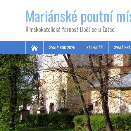
Mariánské poutní mí
Římskokatolická farnost Liběšice u Žatce
SVATÝ ROK 2025
KALENDÁŘ
SVATÁ BRÁ