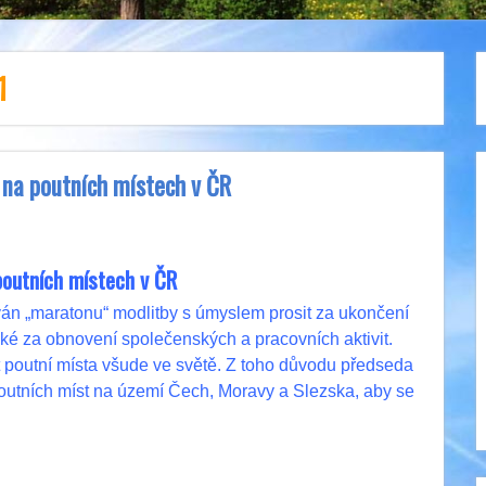
1
na poutních místech v ČR
poutních místech v ČR
án „maratonu“ modlitby s úmyslem prosit za ukončení
také za obnovení společenských a pracovních aktivit.
jit poutní místa všude ve světě. Z toho důvodu předseda
utních míst na území Čech, Moravy a Slezska, aby se