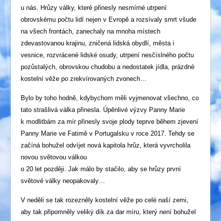
u nás. Hrůzy války, které přinesly nesmírné utrpení
obrovskému počtu lidí nejen v Evropě a rozsívaly smrt všude
na všech frontách, zanechaly na mnoha místech
zdevastovanou krajinu, zničená lidská obydlí, města i
vesnice, rozvrácené lidské osudy, utrpení nesčíslného počtu
pozůstalých, obrovskou chudobu a nedostatek jídla, prázdné
kostelní věže po zrekvírovaných zvonech…
Bylo by toho hodně, kdybychom měli vyjmenovat všechno, co
tato strašlivá válka přinesla. Úpěnlivé výzvy Panny Marie
k modlitbám za mír přinesly svoje plody teprve během zjevení
Panny Marie ve Fatimě v Portugalsku v roce 2017. Tehdy se
začíná bohužel odvíjet nová kapitola hrůz, která vyvrcholila
novou světovou válkou
o 20 let později. Jak málo by stačilo, aby se hrůzy první
světové války neopakovaly…
V neděli se tak rozezněly kostelní věže po celé naší zemi,
aby tak připomněly veliký dík za dar míru, který není bohužel