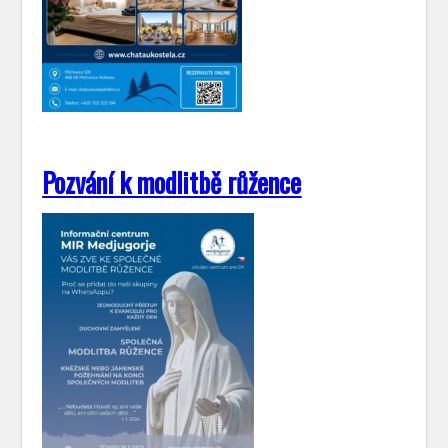
Pozvání k modlitbě růžence