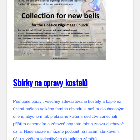
S
bírky na opravy kostelů
Postupně opravit všechny zdevastované kostely a kaple na
území našeho velkého farního obvodu je naším dlouhodobým
cílem, abychom tak překrásné kulturní dědictví zanechali
příštím generacím a zároveň aby tato místa znovu duchovně
ožila. Naše snažení můžete podpořit na našem sbírkovém
účtu s výčtem jednotlivých aktuálních záměrů.