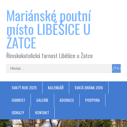
Mariánské poutní
místo LIBĚŠICE U
ŽATCE
Římskokatolická farnost Liběšice u Žatce
SVATÝ ROK 2025
KALENDÁŘ
SVATÁ BRÁNA 2016
FARNOST
GALERIE
ADORACE
PODPORA
ODKAZY
KONTAKT