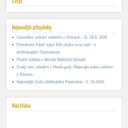
Citát
Nejnovější příspěvky
Celostátní setkání mládeže v Ostravě – 11.-16.8. 2026
Proměnění Páně: když Bůh ukáže svou tvář – s
arcibiskupem Stanislavem
Poutní sobota v obvodu liběšické farnosti
Svatý otec mladým v Medžugorji: Objevujte krásu setkání
s Kristem
Nejnovější číslo Liběšického Poutníčka – č. 31-2026
Nástěnka