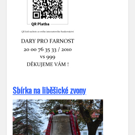
S
bírka na liběšické zvony