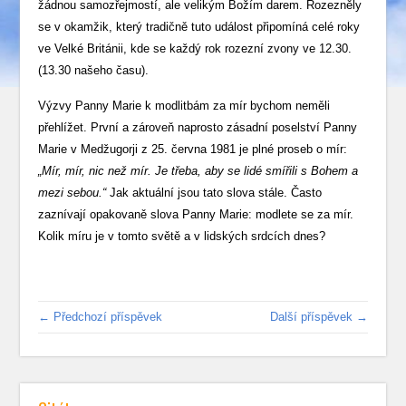
žádnou samozřejmostí, ale velikým Božím darem. Rozezněly
se v okamžik, který tradičně tuto událost připomíná celé roky
ve Velké Británii, kde se každý rok rozezní zvony ve 12.30.
(13.30 našeho času).
Výzvy Panny Marie k modlitbám za mír bychom neměli
přehlížet. První a zároveň naprosto zásadní poselství Panny
Marie v Medžugorji z 25. června 1981 je plné proseb o mír:
„Mír, mír, nic než mír. Je třeba, aby se lidé smířili s Bohem a
mezi sebou.“
Jak aktuální jsou tato slova stále. Často
zaznívají opakovaně slova Panny Marie: modlete se za mír.
Kolik míru je v tomto světě a v lidských srdcích dnes?
← Předchozí příspěvek
Další příspěvek →