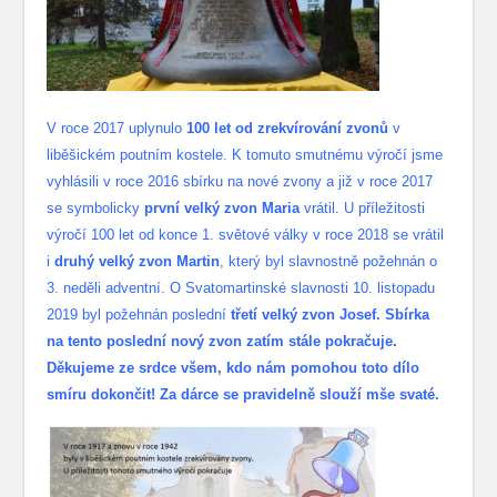
V roce 2017 uplynulo
100 let od zrekvírování zvonů
v
liběšickém poutním kostele. K tomuto smutnému výročí jsme
vyhlásili v roce 2016 sbírku na nové zvony a již v roce 2017
se symbolicky
první velký zvon Maria
vrátil. U příležitosti
výročí 100 let od konce 1. světové války v roce 2018 se vrátil
i
druhý velký zvon Martin
, který byl slavnostně požehnán o
3. neděli adventní. O Svatomartinské slavnosti 10. listopadu
2019 byl požehnán poslední
třetí velký zvon Josef. Sbírka
na tento poslední nový zvon zatím stále pokračuje.
Děkujeme ze srdce všem, kdo nám pomohou toto dílo
smíru dokončit! Za dárce se pravidelně slouží mše svaté.