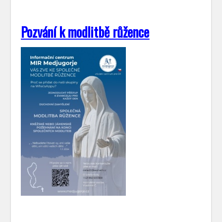
Pozvání k modlitbě růžence