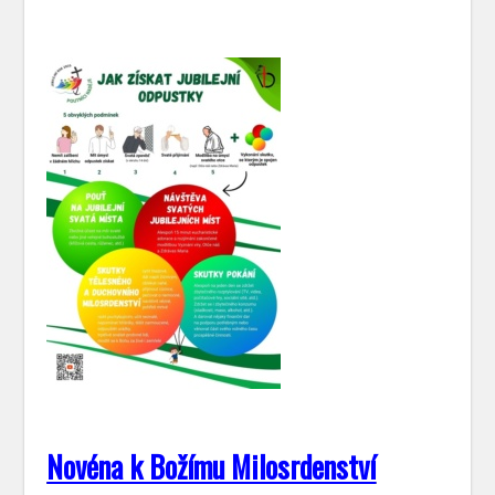
Novéna k Božímu Milosrdenství