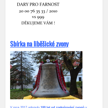
S
bírka na liběšické zvony
V roce 2017 uplynulo
100 let od zrekvírování zvonů
v