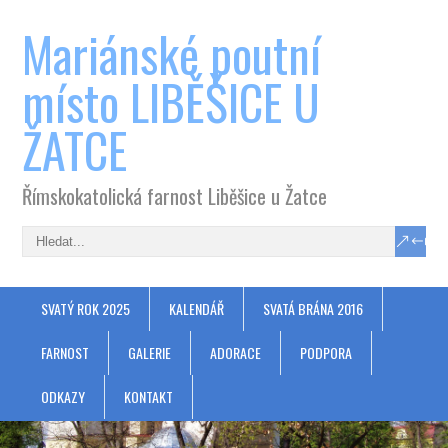
Mariánské poutní
místo LIBĚŠICE U
ŽATCE
Římskokatolická farnost Liběšice u Žatce
SVATÝ ROK 2025
KALENDÁŘ
SVATÁ BRÁNA 2016
FARNOST
GALERIE
ADORACE
PODPORA
ODKAZY
KONTAKT