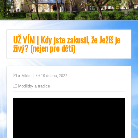
UŽ VÍM | Kdy jste zakusil, že Ježíš je
živý? (nejen pro děti)
o. Vilém
19 dubna, 2022
Modlitby a tradice