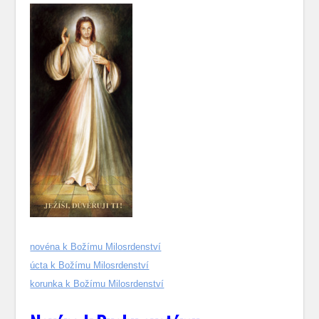
novéna k Božímu Milosrdenství
úcta k Božímu Milosrdenství
korunka k Božímu Milosrdenství