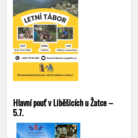
Hlavní pouť v Liběšicích u Žatce –
5.7.