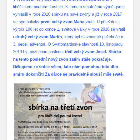
liběšickém poutním kostele. K tomuto smutnému výročí jsme
vyhlásili v roce 2016 sbírku na nové zvony a již v roce 2017
se symbolicky
první velký zvon Maria
vrátil. U příležitosti
výročí 100 let od konce 1. světové války v roce 2018 se vrátil
i
druhý velký zvon Martin
, který byl slavnostně požehnán o
3. neděli adventní. O Svatomartinské slavnosti 10. listopadu
2019 byl požehnán poslední
třetí velký zvon Josef. Sbírka
na tento poslední nový zvon zatím stále pokračuje.
Děkujeme ze srdce všem, kdo nám pomohou toto dílo
smíru dokončit! Za dárce se pravidelně slouží mše svaté.