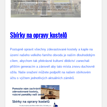
S
bírky na opravy kostelů
Postupně opravit všechny zdevastované kostely a kaple na
území našeho velkého farního obvodu je naším dlouhodobým
cílem, abychom tak překrásné kulturní dědictví zanechali
příštím generacím a zároveň aby tato místa znovu duchovně
ožila. Naše snažení můžete podpořit na našem sbírkovém
účtu s výčtem jednotlivých aktuálních záměrů.