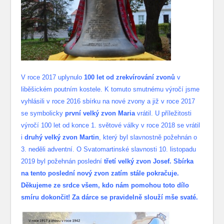
V roce 2017 uplynulo
100 let od zrekvírování zvonů
v
liběšickém poutním kostele. K tomuto smutnému výročí jsme
vyhlásili v roce 2016 sbírku na nové zvony a již v roce 2017
se symbolicky
první velký zvon Maria
vrátil. U příležitosti
výročí 100 let od konce 1. světové války v roce 2018 se vrátil
i
druhý velký zvon Martin
, který byl slavnostně požehnán o
3. neděli adventní. O Svatomartinské slavnosti 10. listopadu
2019 byl požehnán poslední
třetí velký zvon Josef. Sbírka
na tento poslední nový zvon zatím stále pokračuje.
Děkujeme ze srdce všem, kdo nám pomohou toto dílo
smíru dokončit! Za dárce se pravidelně slouží mše svaté.