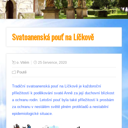
Svatoanenská pouť na Líčkově
o. Vilém
25 července, 2020
Poutě
Tradiční svatoanenská pouť na Líčkově je každoroční
příležitostí k poděkování svaté Anně za její duchovní blízkost
a ochranu rodin. Letošní pouť byla také příležitostí k prosbám
za ochranu v nestálém světě plném protikladů a nestabilní
epidemiologické situace.