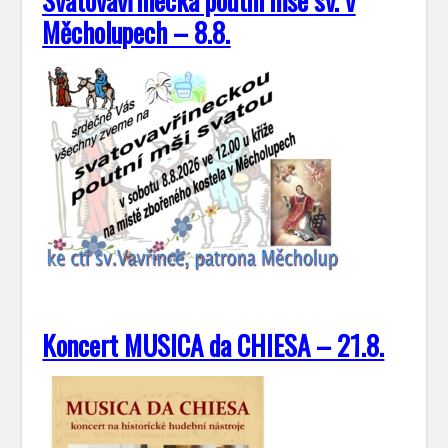
Svatovavřinecká poutní mše sv. v
Měcholupech – 8.8.
Koncert MUSICA da CHIESA – 21.8.