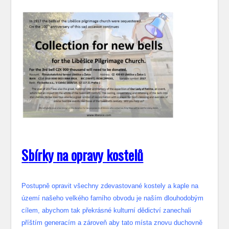
S
bírky na opravy kostelů
Postupně opravit všechny zdevastované kostely a kaple na
území našeho velkého farního obvodu je naším dlouhodobým
cílem, abychom tak překrásné kulturní dědictví zanechali
příštím generacím a zároveň aby tato místa znovu duchovně