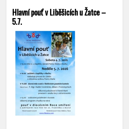
Hlavní pouť v Liběšicích u Žatce –
5.7.