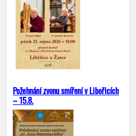
Požehnání zvonu smíření v Libořicích
– 15.8.