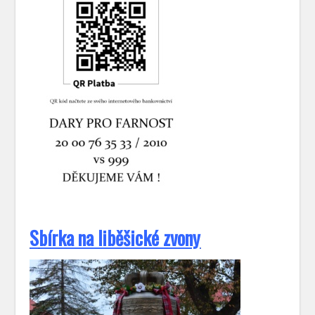
S
bírka na liběšické zvony