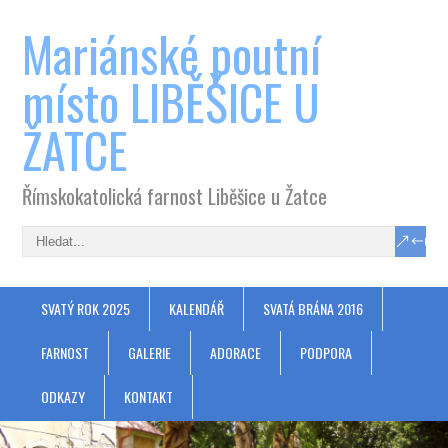
Mariánské poutní
místo LIBĚŠICE U
ŽATCE
Římskokatolická farnost Liběšice u Žatce
SVATÝ ROK 2025
KALENDÁŘ
SVATÁ BRÁNA 2016
FARNOST
GALERIE
ADORACE
PODPORA
ODKAZY
KONTAKT