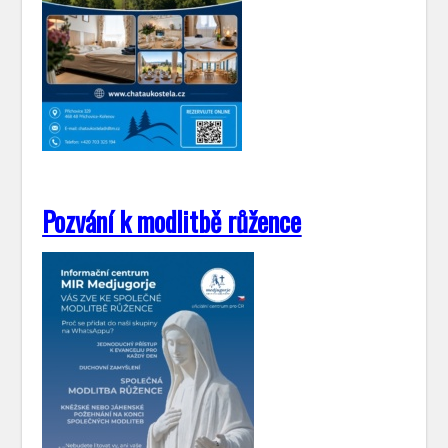
Pozvání k modlitbě růžence