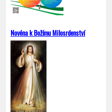
Novéna k Božímu Milosrdenství