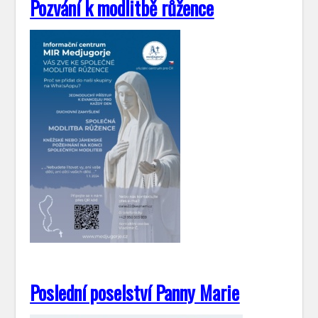
Pozvání k modlitbě růžence
Poslední poselství Panny Marie