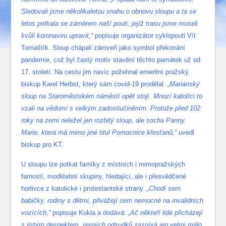
Sledovali jsme několikaletou snahu o obnovu sloupu a ta se
letos potkala se záměrem naší pouti, jejíž trasu jsme museli
kvůli koronaviru upravit,“
popisuje organizátor cyklopouti Vít
Tomaštík. Sloup chápali zároveň jako symbol překonání
pandemie, což byl častý motiv stavění těchto památek už od
17. století. Na cestu jim navíc požehnal emeritní pražský
biskup Karel Herbst, který sám covid-19 prodělal.
„Mariánský
sloup na Staroměstském náměstí opět stojí. Mnozí katolíci to
vzali na vědomí s velkým zadostiučiněním. Protože před 102
roky na zemi neležel jen rozbitý sloup, ale socha Panny
Marie, která má mimo jiné titul Pomocnice křesťanů,“
uvedl
biskup pro KT.
U sloupu lze potkat farníky z místních i mimopražských
farností, modlitební skupiny, hledající, ale i přesvědčené
horlivce z katolické i protestantské strany.
„Chodí sem
babičky, rodiny s dětmi, přivážejí sem nemocné na invalidních
vozících,“
popisuje Kukla a dodává:
„Ač někteří lidé přicházejí
s jistým despektem, jasných odsudků zaznívá jen velmi málo.