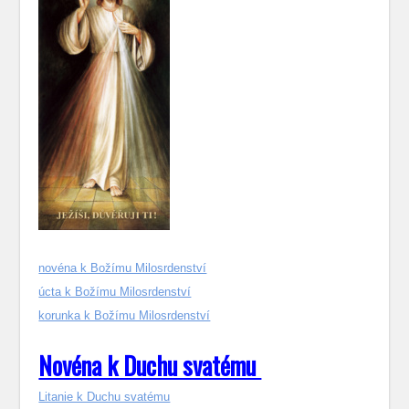
novéna k Božímu Milosrdenství
úcta k Božímu Milosrdenství
korunka k Božímu Milosrdenství
Novéna k Duchu svatému
Litanie k Duchu svatému