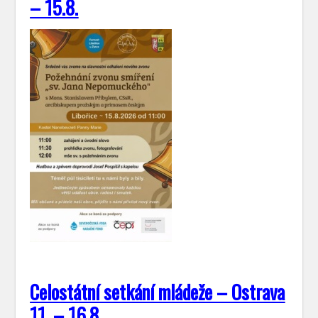
– 15.8.
Celostátní setkání mládeže – Ostrava
11. – 16.8.