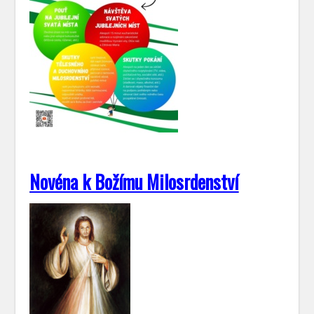
Novéna k Božímu Milosrdenství