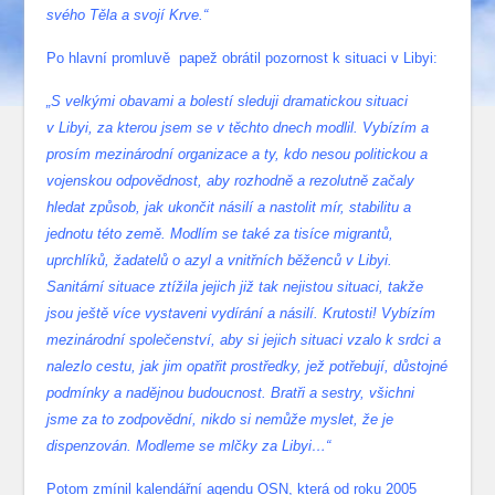
svého Těla a svojí Krve.“
Po hlavní promluvě papež obrátil pozornost k situaci v Libyi:
„S velkými obavami a bolestí sleduji dramatickou situaci
v Libyi, za kterou jsem se v těchto dnech modlil. Vybízím a
prosím mezinárodní organizace a ty, kdo nesou politickou a
vojenskou odpovědnost, aby rozhodně a rezolutně začaly
hledat způsob, jak ukončit násilí a nastolit mír, stabilitu a
jednotu této země. Modlím se také za tisíce migrantů,
uprchlíků, žadatelů o azyl a vnitřních běženců v Libyi.
Sanitární situace ztížila jejich již tak nejistou situaci, takže
jsou ještě více vystaveni vydírání a násilí. Krutosti! Vybízím
mezinárodní společenství, aby si jejich situaci vzalo k srdci a
nalezlo cestu, jak jim opatřit prostředky, jež potřebují, důstojné
podmínky a nadějnou budoucnost. Bratři a sestry, všichni
jsme za to zodpovědní, nikdo si nemůže myslet, že je
dispenzován. Modleme se mlčky za Libyi…“
Potom zmínil kalendářní agendu OSN, která od roku 2005