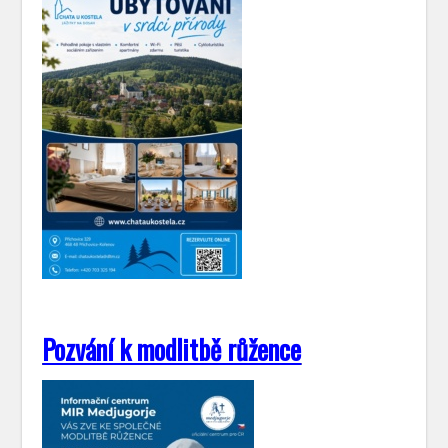
Pozvání k modlitbě růžence