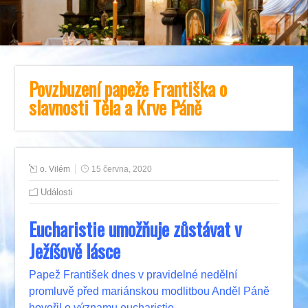
Povzbuzení papeže Františka o
slavnosti Těla a Krve Páně
o. Vilém
15 června, 2020
Události
Eucharistie umožňuje zůstávat v
Ježíšově lásce
Papež František dnes v pravidelné nedělní
promluvě před mariánskou modlitbou Anděl Páně
hovořil o významu eucharistie.