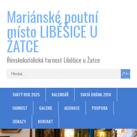
Mariánské poutní
místo LIBĚŠICE U
ŽATCE
Římskokatolická farnost Liběšice u Žatce
SVATÝ ROK 2025
KALENDÁŘ
SVATÁ BRÁNA 2016
FARNOST
GALERIE
ADORACE
PODPORA
ODKAZY
KONTAKT