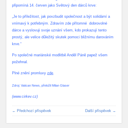
připomíná 14. červen jako Světový den dárců krve:
„Je to příležitost, jak povzbudit společnost a být solidární a
vnímavý k potřebným. Zdravím zde přítomné dobrovolné
dárce a vyslovuji svoje uznání všem, kdo prokazují tento
prostý, ale velice důležitý skutek pomoci bližnímu darováním
krve.“
Po společné mariánské modlitbě Anděl Páně papež všem
požehnal.
Plné znění promluvy
zde
.
Zdroj: Vatican News, přeložil Milan Glaser
(www.cirkev.cz)
← Předchozí příspěvek
Další příspěvek →