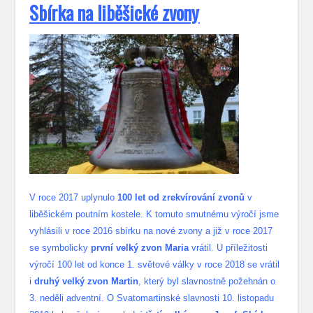
S
bírka na liběšické zvony
V roce 2017 uplynulo
100 let od zrekvírování zvonů
v
liběšickém poutním kostele. K tomuto smutnému výročí jsme
vyhlásili v roce 2016 sbírku na nové zvony a již v roce 2017
se symbolicky
první velký zvon Maria
vrátil. U příležitosti
výročí 100 let od konce 1. světové války v roce 2018 se vrátil
i
druhý velký zvon Martin
, který byl slavnostně požehnán o
3. neděli adventní. O Svatomartinské slavnosti 10. listopadu