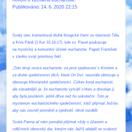
Publikováno: 14. 6. 2020 22:15
Svatý otec komentoval druhé liturgické čtení ze slavnosti Těla
a Krve Páně (1 Kor 10,16-17), kde sv. Pavel poukazuje
na mystický a komunitní účinek eucharistie. Papež František
v závěru svojí promluvy řekl:
„
Toto dvojí ovoce eucharistie: za prvé sjednocení s Kristem a
za druhé společenství těch, které On živí, neustále obrozuje a
obnovuje křesťanské společenství. Církev koná eucharistii,
ale zásadnější je, že eucharistie vytváří církev a dovoluje jí,
aby byla posláním ještě dříve než ho uskuteční. Toto je
mysterium eucharistického společenství, totiž přijímat Ježíše,
aby nás zevnitř proměnil a sjednotil, nikoli rozdělil.
Svatá Panna ať nám pomáhá přijímat vždy s úžasem a
vděčností obrovský dar, kterým nás Ježíš obdařil ve svátosti