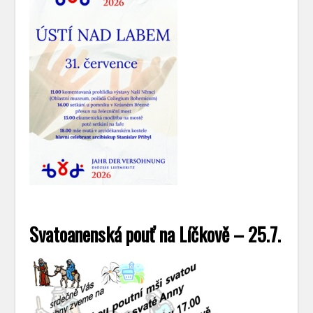
Svatoanenská pouť na Líčkově – 25.7.