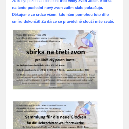
2019 byl požehnán poslední
třetí velký zvon Josef. Sbírka
na tento poslední nový zvon zatím stále pokračuje.
Děkujeme ze srdce všem, kdo nám pomohou toto dílo
smíru dokončit! Za dárce se pravidelně slouží mše svaté.