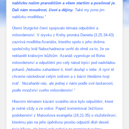
nablízku našim prarodičům a všem starším a posiloval je.
Dali nám moudrost, život a dějiny.
Také my jsme jim
nablízku modlitbou.“
Úterní liturgické čtení spojovalo témata odpuštění a
milosrdenství. V úryvku z Knihy proroka Daniela (3,25.34-43)
zaznívá modlitba Azariáše, kterého spolu s jeho dvěma
společníky král Nabuchadnezar uvrhl do ohně za to, že se
neklaněli královým bůžkům. Azariáš vyprošuje od Boha
milosrdenství a odpuštění pro celý národ trpící pod nadvládou
pohanů „
Nebudou zahanbení ti, kteří doufají v tebe. A nyní tě
chceme následovat celým srdcem a s bázní hledáme tvoji
tvář. Nezahanbi nás, ale jednej s námi podle své laskavosti,
podle množství svého milosrdenství.“
Hlavním tématem kázání svatého otce bylo odpuštění, které
je nutné vždy a ze srdce. Papež komentoval Ježíšovo
podobenství z Matoušova evangelia (18,21-35) o služebníkovi,
kterému pán na jeho úpěnlivou prosbu odpustil dluh deseti