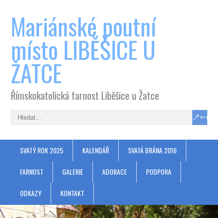
Mariánské poutní
místo LIBĚŠICE U
ŽATCE
Římskokatolická farnost Liběšice u Žatce
SVATÝ ROK 2025
KALENDÁŘ
SVATÁ BRÁNA 2016
FARNOST
GALERIE
ADORACE
PODPORA
ODKAZY
KONTAKT