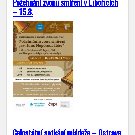
Požehnání zvonu smíření v Libořicích
– 15.8.
Celostátní setkání mládeže – Ostrava