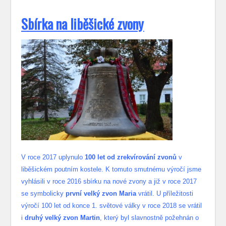
S
bírka na liběšické zvony
V roce 2017 uplynulo
100 let od zrekvírování zvonů
v
liběšickém poutním kostele. K tomuto smutnému výročí jsme
vyhlásili v roce 2016 sbírku na nové zvony a již v roce 2017
se symbolicky
první velký zvon Maria
vrátil. U příležitosti
výročí 100 let od konce 1. světové války v roce 2018 se vrátil
i
druhý velký zvon Martin
, který byl slavnostně požehnán o