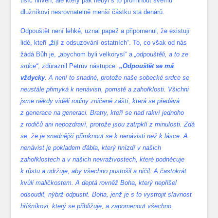
tisíc hřiven, ale který pak nebyl s to prominout svému
dlužníkovi nesrovnatelně menší částku sta denárů.
Odpouštět není lehké, uznal papež a připomenul, že existují
lidé, kteří „žijí z odsuzování ostatních“. To, co však od nás
žádá Bůh je, „abychom byli velkorysí“ a
„odpouštěli, a to ze
srdce“
, zdůraznil Petrův nástupce.
„Odpouštět se má
vždycky
. A není to snadné, protože naše sobecké srdce se
neustále přimyká k nenávisti, pomstě a zahořklosti. Všichni
jsme někdy viděli rodiny zničené záští, která se předává
z generace na generaci. Bratry, kteří se nad rakví jednoho
z rodičů ani nepozdraví, protože jsou zatrpklí z minulosti. Zdá
se, že je snadnější přimknout se k nenávisti než k lásce. A
nenávist je pokladem ďábla, který hnízdí v našich
zahořklostech a v našich nevraživostech, které podněcuje
k růstu a udržuje, aby všechno pustošil a ničil. A častokrát
kvůli maličkostem. A deptá rovněž Boha, který nepřišel
odsoudit, nýbrž odpustit. Boha, jenž je s to vystrojit slavnost
hříšníkovi, který se přibližuje, a zapomenout všechno.