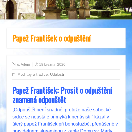
Papež František o odpuštění
o. Vilém
18 března, 2020
Modlitby a tradice
,
Události
Papež František: Prosit o odpuštění
znamená odpouštět
„Odpouštět není snadné, protože naše sobecké
srdce se neustále přimyká k nenávisti,“ kázal v
úterý papež František při bohoslužbě, přenášené v
pravidelném streamingu z kaple Domu sv. Marty.