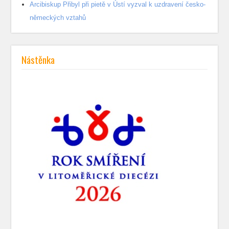
Arcibiskup Přibyl při pietě v Ústí vyzval k uzdravení česko-
německých vztahů
Nástěnka