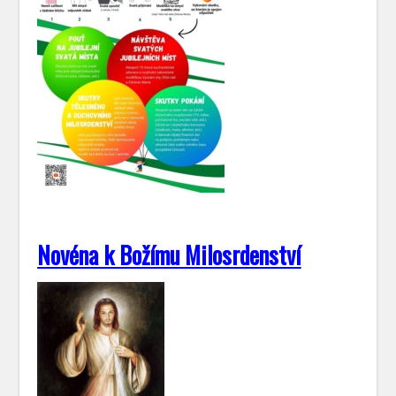
Novéna k Božímu Milosrdenství