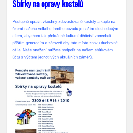
S
bírky na opravy kostelů
Postupně opravit všechny zdevastované kostely a kaple na
území našeho velkého farního obvodu je naším dlouhodobým
cílem, abychom tak překrásné kulturní dědictví zanechali
příštím generacím a zároveň aby tato místa znovu duchovně
ožila. Naše snažení můžete podpořit na našem sbírkovém
účtu s výčtem jednotlivých aktuálních záměrů.