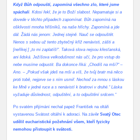
Když Bůh odpouští, zapomíná všechno zlo, které jsme
spáchali
. Kdosi řekl, že je to Boží slabost. Nepamatuje si a
dovede v těchto případech zapomínat. Bůh zapomíná na
ošklivosti mnoha hříšníků, na naše hříchy. Zapomíná a jde
dál. Žádá nás jenom: Jednej stejně. Nauč se odpouštět.
Nenos s sebou už tento zbytečný kříž nenávisti, zášti a
[neříkej:] „to mi zaplatíš!“. Taková slova nejsou křesťanská,
ani lidská. Ježíšova velkodušnost nás učí, že pro vstup do
nebe musíme odpustit. Ba dokonce říká: „Chodíš na mši?“ –
Ano. – „Pokud však jdeš na mši a víš, že tvůj bratr má něco
proti tobě, nejprve se s ním usmiř. Nechoď za mnou s láskou
ke Mně v jedné ruce a s nenávistí k bratrovi v druhé.“ Láska
vyžaduje důslednost, odpuštění, a to odpuštění srdcem.“
Po svatém přijímání nechal papež František na oltáři
vystavenou Svátost oltářní k adoraci. Na závě
r Svatý Otec
udělil eucharistické požehnání všem, kteří fyzicky
nemohou přistoupit k svátosti.