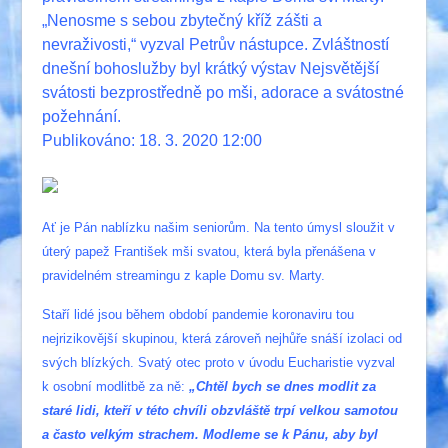
„Nenosme s sebou zbytečný kříž zášti a
nevraživosti,“ vyzval Petrův nástupce. Zvláštností
dnešní bohoslužby byl krátký výstav Nejsvětější
svátosti bezprostředně po mši, adorace a svátostné
požehnání.
Publikováno: 18. 3. 2020 12:00
Ať je Pán nablízku našim seniorům. Na tento úmysl sloužit v
úterý papež František mši svatou, která byla přenášena v
pravidelném streamingu z kaple Domu sv. Marty.
Staří lidé jsou během období pandemie koronaviru tou
nejrizikovější skupinou, která zároveň nejhůře snáší izolaci od
svých blízkých. Svatý otec proto v úvodu Eucharistie vyzval
k osobní modlitbě za ně:
„Chtěl bych se dnes modlit za
staré lidi, kteří v této chvíli obzvláště trpí velkou samotou
a často velkým strachem. Modleme se k Pánu, aby byl