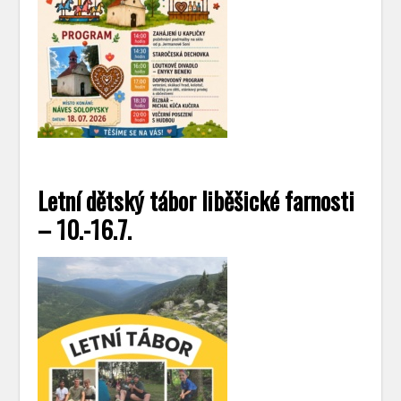
Letní dětský tábor liběšické farnosti
– 10.-16.7.