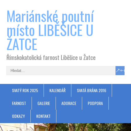
Mariánské poutní
místo LIBĚŠICE U
ŽATCE
Římskokatolická farnost Liběšice u Žatce
SVATÝ ROK 2025
KALENDÁŘ
SVATÁ BRÁNA 2016
FARNOST
GALERIE
ADORACE
PODPORA
ODKAZY
KONTAKT