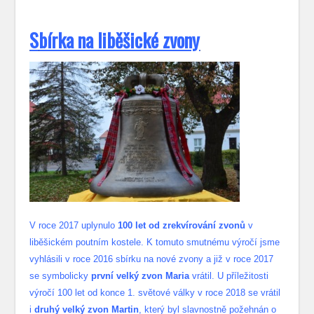
S
bírka na liběšické zvony
V roce 2017 uplynulo
100 let od zrekvírování zvonů
v
liběšickém poutním kostele. K tomuto smutnému výročí jsme
vyhlásili v roce 2016 sbírku na nové zvony a již v roce 2017
se symbolicky
první velký zvon Maria
vrátil. U příležitosti
výročí 100 let od konce 1. světové války v roce 2018 se vrátil
i
druhý velký zvon Martin
, který byl slavnostně požehnán o