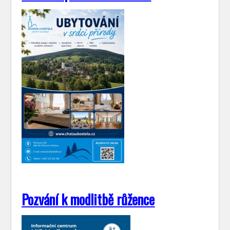
Pozvání k modlitbě růžence