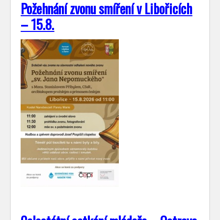
Požehnání zvonu smíření v Libořicích
– 15.8.