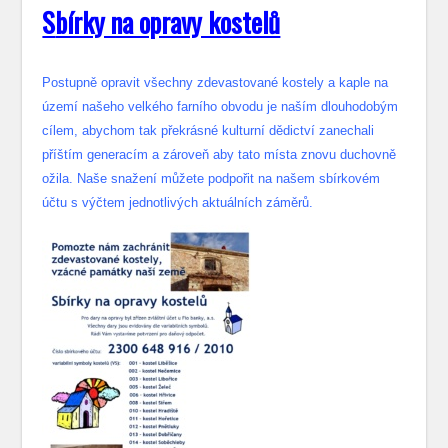
S
bírky na opravy kostelů
Postupně opravit všechny zdevastované kostely a kaple na
území našeho velkého farního obvodu je naším dlouhodobým
cílem, abychom tak překrásné kulturní dědictví zanechali
příštím generacím a zároveň aby tato místa znovu duchovně
ožila. Naše snažení můžete podpořit na našem sbírkovém
účtu s výčtem jednotlivých aktuálních záměrů.