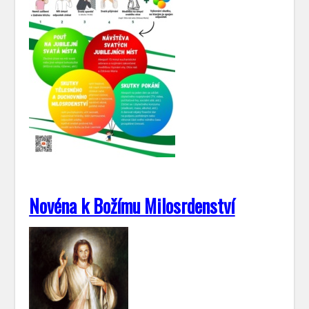
Novéna k Božímu Milosrdenství