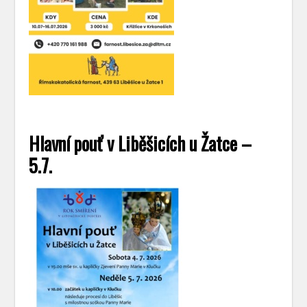
Hlavní pouť v Liběšicích u Žatce –
5.7.