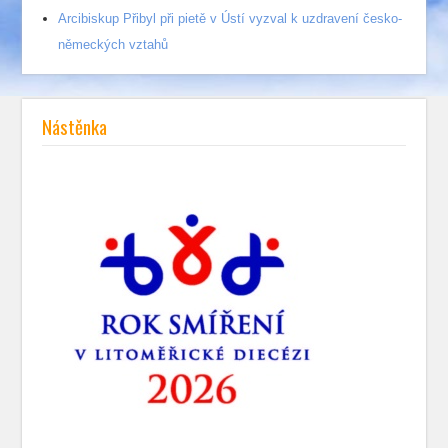
Arcibiskup Přibyl při pietě v Ústí vyzval k uzdravení česko-
německých vztahů
Nástěnka