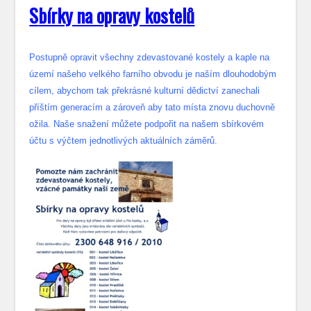
S
bírky na opravy kostelů
Postupně opravit všechny zdevastované kostely a kaple na
území našeho velkého farního obvodu je naším dlouhodobým
cílem, abychom tak překrásné kulturní dědictví zanechali
příštím generacím a zároveň aby tato místa znovu duchovně
ožila. Naše snažení můžete podpořit na našem sbírkovém
účtu s výčtem jednotlivých aktuálních záměrů.