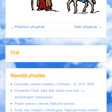
← Předchozí příspěvek
Další příspěvek →
Citát
Nejnovější příspěvky
Celostátní setkání mládeže v Ostravě – 11.-16.8. 2026
Proměnění Páně: když Bůh ukáže svou tvář – s
arcibiskupem Stanislavem
Poutní sobota v obvodu liběšické farnosti
Svatý otec mladým v Medžugorji: Objevujte krásu setkání