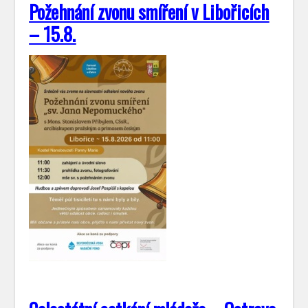
Požehnání zvonu smíření v Libořicích
– 15.8.