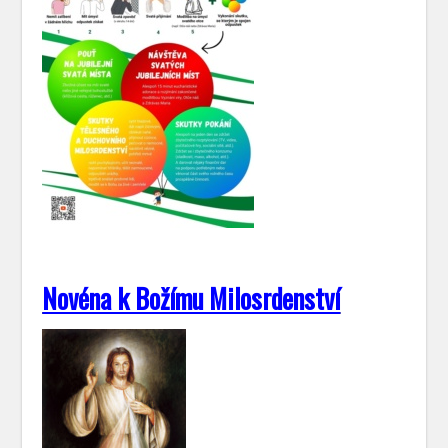
Novéna k Božímu Milosrdenství