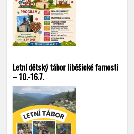
Letní dětský tábor liběšické farnosti
– 10.-16.7.