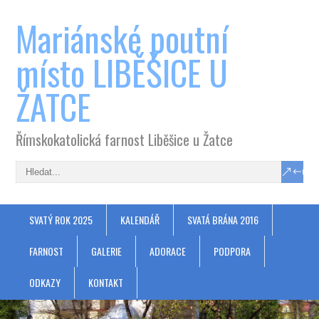
Mariánské poutní
místo LIBĚŠICE U
ŽATCE
Římskokatolická farnost Liběšice u Žatce
SVATÝ ROK 2025
KALENDÁŘ
SVATÁ BRÁNA 2016
FARNOST
GALERIE
ADORACE
PODPORA
ODKAZY
KONTAKT