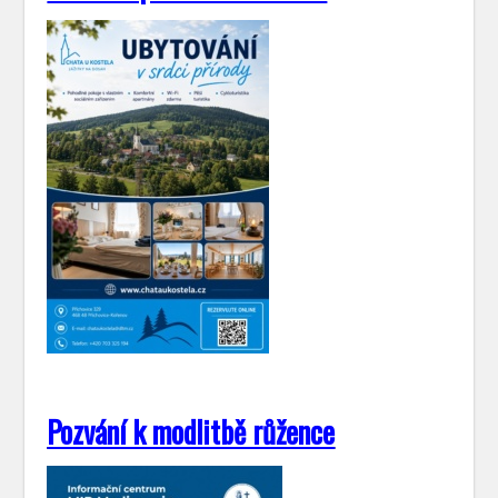
Pozvání k modlitbě růžence