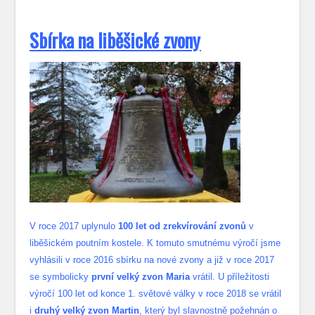
S
bírka na liběšické zvony
V roce 2017 uplynulo
100 let od zrekvírování zvonů
v
liběšickém poutním kostele. K tomuto smutnému výročí jsme
vyhlásili v roce 2016 sbírku na nové zvony a již v roce 2017
se symbolicky
první velký zvon Maria
vrátil. U příležitosti
výročí 100 let od konce 1. světové války v roce 2018 se vrátil
i
druhý velký zvon Martin
, který byl slavnostně požehnán o