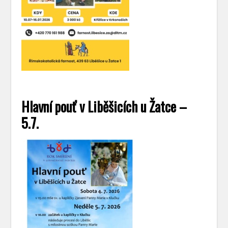
Hlavní pouť v Liběšicích u Žatce –
5.7.