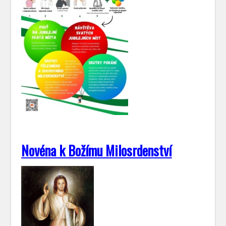
Novéna k Božímu Milosrdenství