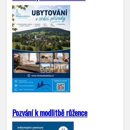
Pozvání k modlitbě růžence