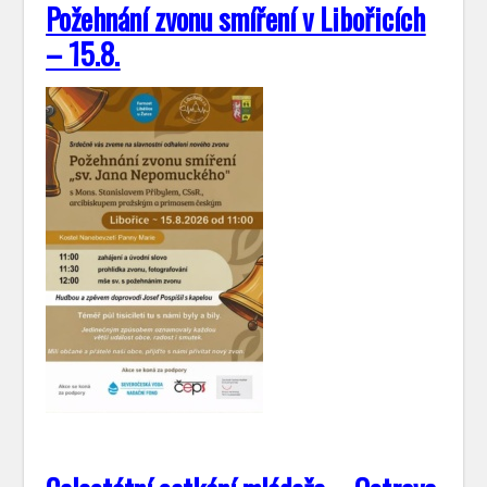
Požehnání zvonu smíření v Libořicích
– 15.8.