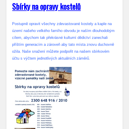
S
bírky na opravy kostelů
Postupně opravit všechny zdevastované kostely a kaple na
území našeho velkého farního obvodu je naším dlouhodobým
cílem, abychom tak překrásné kulturní dědictví zanechali
příštím generacím a zároveň aby tato místa znovu duchovně
ožila. Naše snažení můžete podpořit na našem sbírkovém
účtu s výčtem jednotlivých aktuálních záměrů.