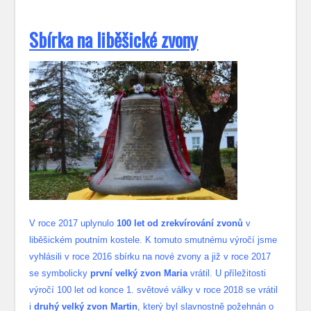
S
bírka na liběšické zvony
V roce 2017 uplynulo
100 let od zrekvírování zvonů
v
liběšickém poutním kostele. K tomuto smutnému výročí jsme
vyhlásili v roce 2016 sbírku na nové zvony a již v roce 2017
se symbolicky
první velký zvon Maria
vrátil. U příležitosti
výročí 100 let od konce 1. světové války v roce 2018 se vrátil
i
druhý velký zvon Martin
, který byl slavnostně požehnán o