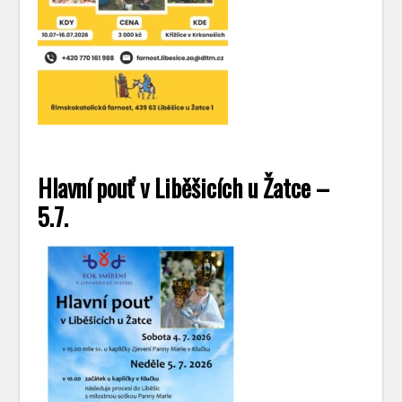
Hlavní pouť v Liběšicích u Žatce –
5.7.