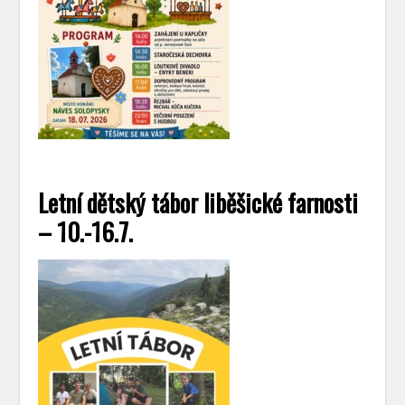
Letní dětský tábor liběšické farnosti
– 10.-16.7.