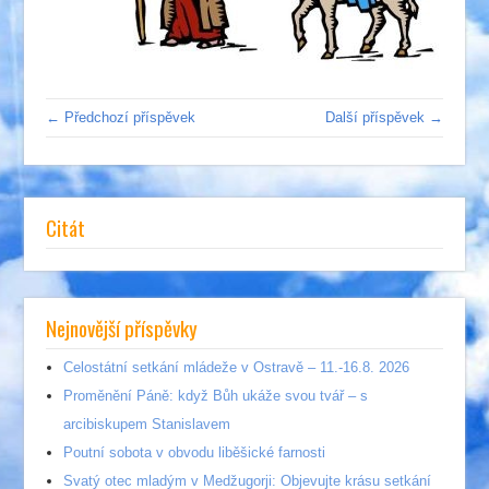
← Předchozí příspěvek
Další příspěvek →
Citát
Nejnovější příspěvky
Celostátní setkání mládeže v Ostravě – 11.-16.8. 2026
Proměnění Páně: když Bůh ukáže svou tvář – s
arcibiskupem Stanislavem
Poutní sobota v obvodu liběšické farnosti
Svatý otec mladým v Medžugorji: Objevujte krásu setkání