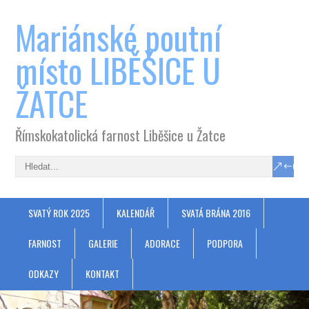
Mariánské poutní
místo LIBĚŠICE U
ŽATCE
Římskokatolická farnost Liběšice u Žatce
SVATÝ ROK 2025
KALENDÁŘ
SVATÁ BRÁNA 2016
FARNOST
GALERIE
ADORACE
PODPORA
ODKAZY
KONTAKT