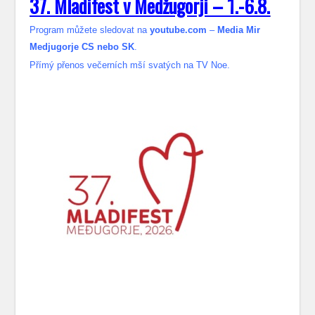
37. Mladifest v Medžugorji – 1.-6.8.
Program můžete sledovat na
youtube.com
–
Media Mir
Medjugorje CS nebo SK
.
Přímý přenos večerních mší svatých na TV Noe.