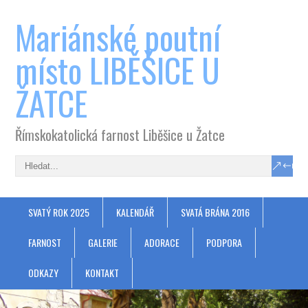
Mariánské poutní
místo LIBĚŠICE U
ŽATCE
Římskokatolická farnost Liběšice u Žatce
SVATÝ ROK 2025
KALENDÁŘ
SVATÁ BRÁNA 2016
FARNOST
GALERIE
ADORACE
PODPORA
ODKAZY
KONTAKT