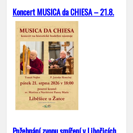
Koncert MUSICA da CHIESA – 21.8.
Požehnání zvonu smíření v Libořicích