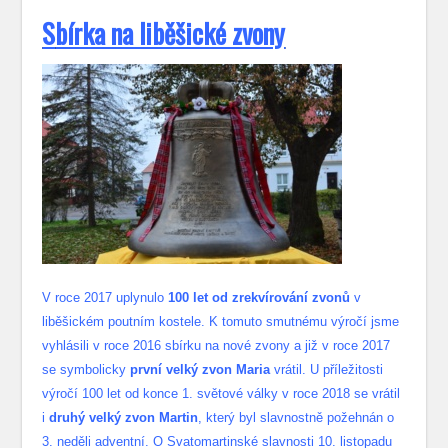
S
bírka na liběšické zvony
V roce 2017 uplynulo
100 let od zrekvírování zvonů
v
liběšickém poutním kostele. K tomuto smutnému výročí jsme
vyhlásili v roce 2016 sbírku na nové zvony a již v roce 2017
se symbolicky
první velký zvon Maria
vrátil. U příležitosti
výročí 100 let od konce 1. světové války v roce 2018 se vrátil
i
druhý velký zvon Martin
, který byl slavnostně požehnán o
3. neděli adventní. O Svatomartinské slavnosti 10. listopadu