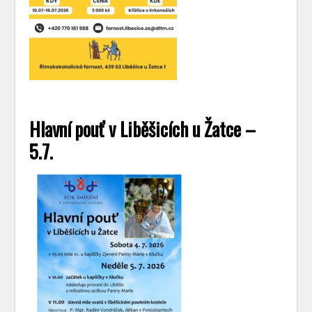
Hlavní pouť v Liběšicích u Žatce –
5.7.