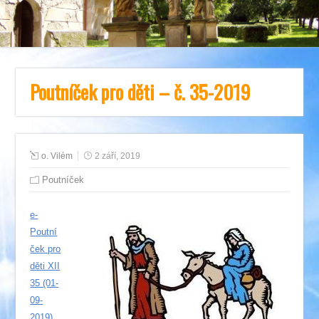
Poutníček pro děti – č. 35-2019
o. Vilém
2 září, 2019
Poutníček
e-
Poutní
ček pro
děti XII
35 (01-
09-
2019)