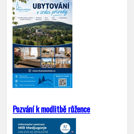
Pozvání k modlitbě růžence