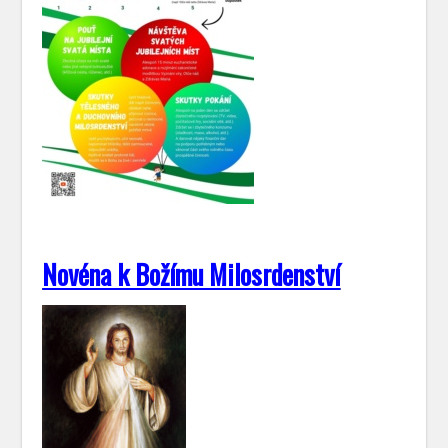
Novéna k Božímu Milosrdenství