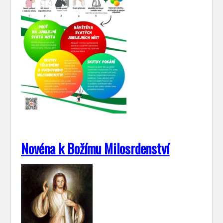
Novéna k Božímu Milosrdenství