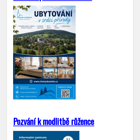
Pozvání k modlitbě růžence