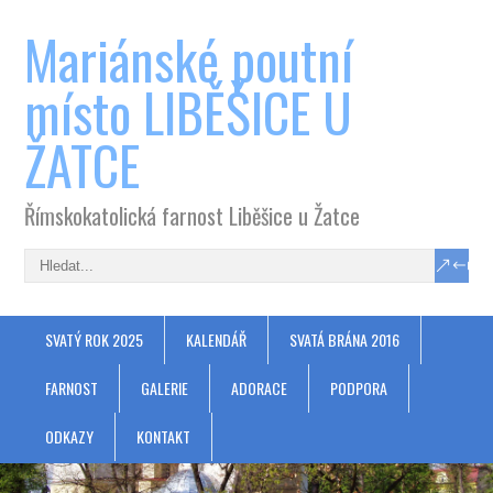
Mariánské poutní
místo LIBĚŠICE U
ŽATCE
Římskokatolická farnost Liběšice u Žatce
SVATÝ ROK 2025
KALENDÁŘ
SVATÁ BRÁNA 2016
FARNOST
GALERIE
ADORACE
PODPORA
ODKAZY
KONTAKT