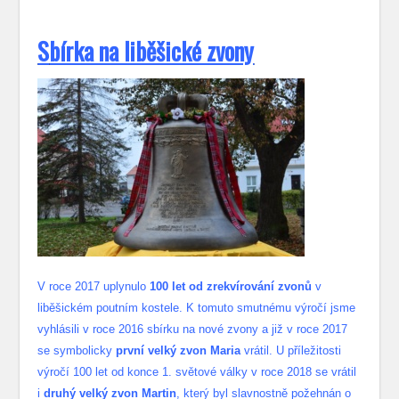
S
bírka na liběšické zvony
V roce 2017 uplynulo
100 let od zrekvírování zvonů
v
liběšickém poutním kostele. K tomuto smutnému výročí jsme
vyhlásili v roce 2016 sbírku na nové zvony a již v roce 2017
se symbolicky
první velký zvon Maria
vrátil. U příležitosti
výročí 100 let od konce 1. světové války v roce 2018 se vrátil
i
druhý velký zvon Martin
, který byl slavnostně požehnán o