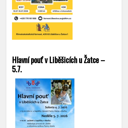
Hlavní pouť v Liběšicích u Žatce –
5.7.