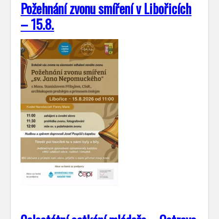
Požehnání zvonu smíření v Libořicích
– 15.8.