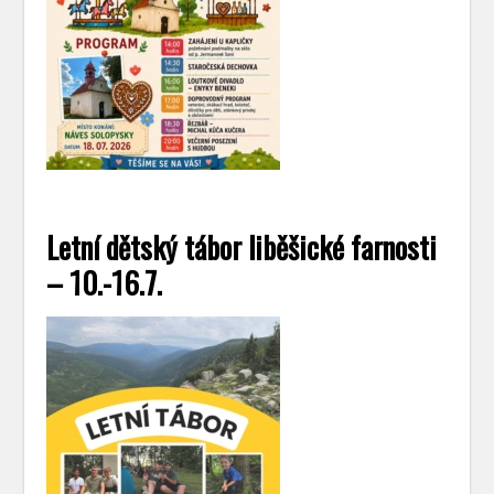
Letní dětský tábor liběšické farnosti
– 10.-16.7.