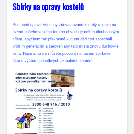
S
bírky na opravy kostelů
Postupně opravit všechny zdevastované kostely a kaple na
území našeho velkého farního obvodu je naším dlouhodobým
cílem, abychom tak překrásné kulturní dědictví zanechali
příštím generacím a zároveň aby tato místa znovu duchovně
ožila. Naše snažení můžete podpořit na našem sbírkovém
účtu s výčtem jednotlivých aktuálních záměrů.