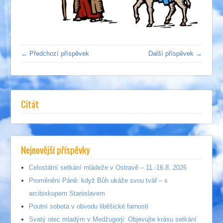
← Předchozí příspěvek
Další příspěvek →
Citát
Nejnovější příspěvky
Celostátní setkání mládeže v Ostravě – 11.-16.8. 2026
Proměnění Páně: když Bůh ukáže svou tvář – s
arcibiskupem Stanislavem
Poutní sobota v obvodu liběšické farnosti
Svatý otec mladým v Medžugorji: Objevujte krásu setkání