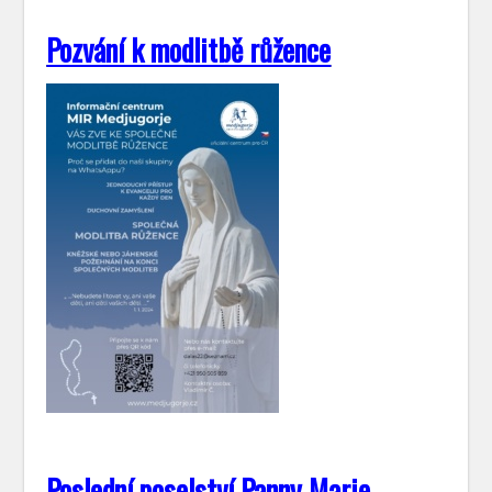
Pozvání k modlitbě růžence
Poslední poselství Panny Marie