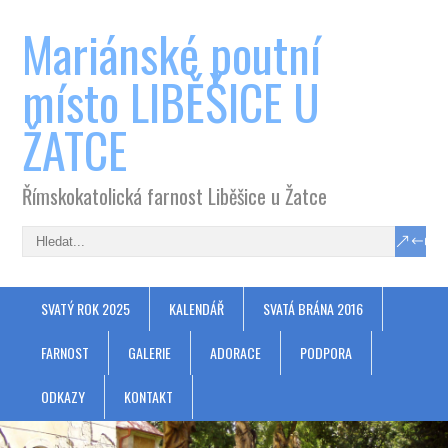
Mariánské poutní
místo LIBĚŠICE U
ŽATCE
Římskokatolická farnost Liběšice u Žatce
SVATÝ ROK 2025
KALENDÁŘ
SVATÁ BRÁNA 2016
FARNOST
GALERIE
ADORACE
PODPORA
ODKAZY
KONTAKT