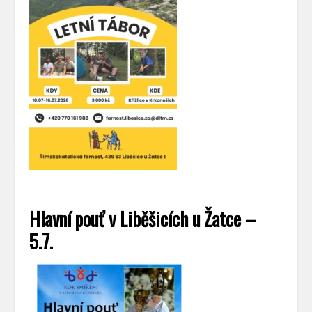
Hlavní pouť v Liběšicích u Žatce –
5.7.