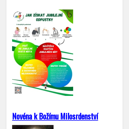
Novéna k Božímu Milosrdenství