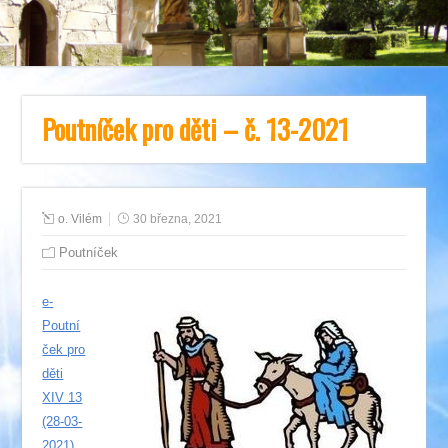
Poutníček pro děti – č. 13-2021
o. Vilém
30 března, 2021
Poutníček
e-
Poutní
ček pro
děti
XIV 13
(28-03-
2021)