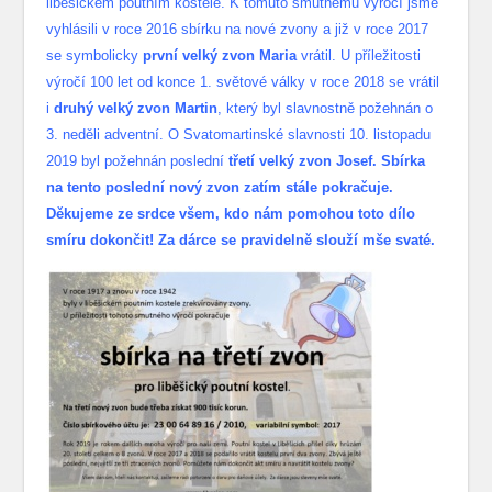
liběšickém poutním kostele. K tomuto smutnému výročí jsme
vyhlásili v roce 2016 sbírku na nové zvony a již v roce 2017
se symbolicky
první velký zvon Maria
vrátil. U příležitosti
výročí 100 let od konce 1. světové války v roce 2018 se vrátil
i
druhý velký zvon Martin
, který byl slavnostně požehnán o
3. neděli adventní. O Svatomartinské slavnosti 10. listopadu
2019 byl požehnán poslední
třetí velký zvon Josef. Sbírka
na tento poslední nový zvon zatím stále pokračuje.
Děkujeme ze srdce všem, kdo nám pomohou toto dílo
smíru dokončit! Za dárce se pravidelně slouží mše svaté.