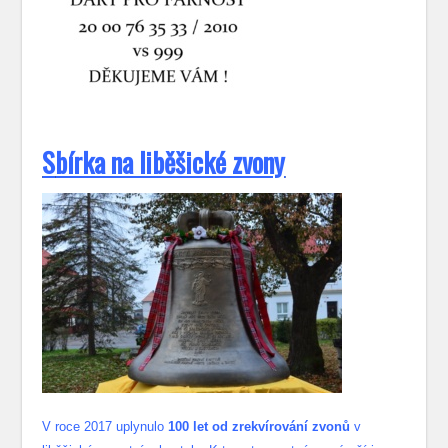
S
bírka na liběšické zvony
V roce 2017 uplynulo
100 let od zrekvírování zvonů
v