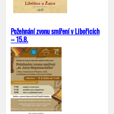
Požehnání zvonu smíření v Libořicích
– 15.8.