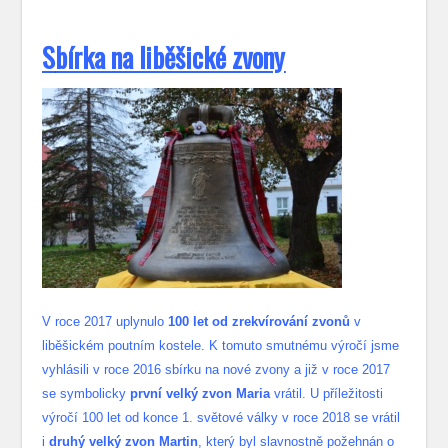
S
bírka na liběšické zvony
V roce 2017 uplynulo
100 let od zrekvírování zvonů
v
liběšickém poutním kostele. K tomuto smutnému výročí jsme
vyhlásili v roce 2016 sbírku na nové zvony a již v roce 2017
se symbolicky
první velký zvon Maria
vrátil. U příležitosti
výročí 100 let od konce 1. světové války v roce 2018 se vrátil
i
druhý velký zvon Martin
, který byl slavnostně požehnán o