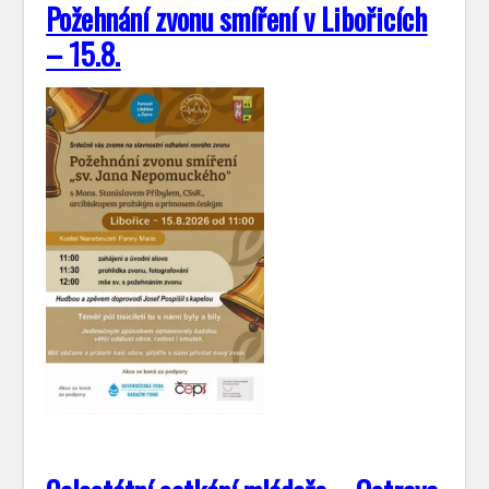
Požehnání zvonu smíření v Libořicích
– 15.8.