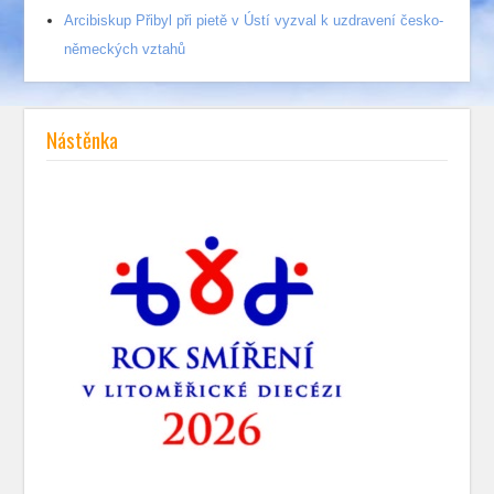
Arcibiskup Přibyl při pietě v Ústí vyzval k uzdravení česko-
německých vztahů
Nástěnka