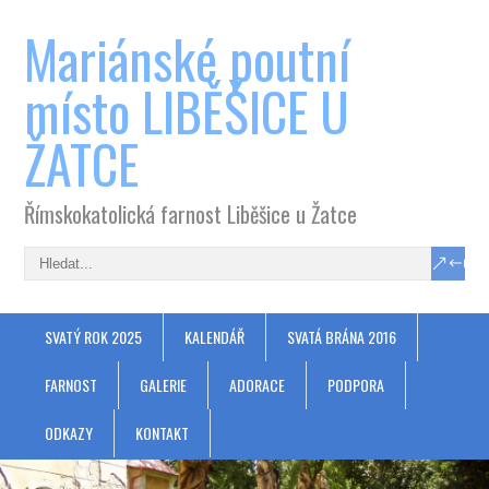
Mariánské poutní
místo LIBĚŠICE U
ŽATCE
Římskokatolická farnost Liběšice u Žatce
SVATÝ ROK 2025
KALENDÁŘ
SVATÁ BRÁNA 2016
FARNOST
GALERIE
ADORACE
PODPORA
ODKAZY
KONTAKT