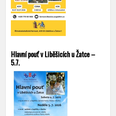
Hlavní pouť v Liběšicích u Žatce –
5.7.