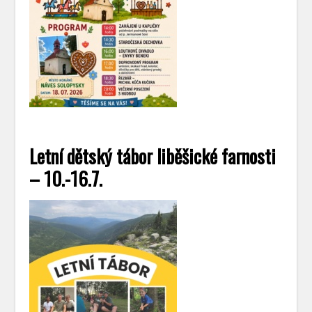
Letní dětský tábor liběšické farnosti
– 10.-16.7.