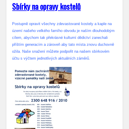
S
bírky na opravy kostelů
Postupně opravit všechny zdevastované kostely a kaple na
území našeho velkého farního obvodu je naším dlouhodobým
cílem, abychom tak překrásné kulturní dědictví zanechali
příštím generacím a zároveň aby tato místa znovu duchovně
ožila. Naše snažení můžete podpořit na našem sbírkovém
účtu s výčtem jednotlivých aktuálních záměrů.