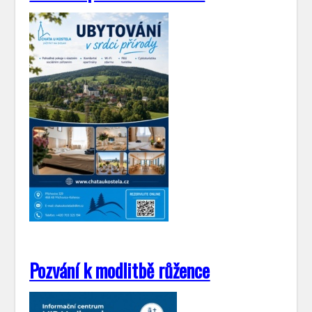
Pozvání k modlitbě růžence