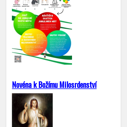
Novéna k Božímu Milosrdenství