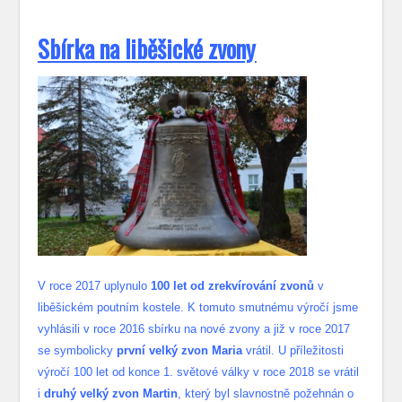
S
bírka na liběšické zvony
V roce 2017 uplynulo
100 let od zrekvírování zvonů
v
liběšickém poutním kostele. K tomuto smutnému výročí jsme
vyhlásili v roce 2016 sbírku na nové zvony a již v roce 2017
se symbolicky
první velký zvon Maria
vrátil. U příležitosti
výročí 100 let od konce 1. světové války v roce 2018 se vrátil
i
druhý velký zvon Martin
, který byl slavnostně požehnán o