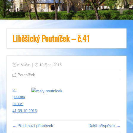
Liběšický Poutníček – č.41
o. Vilém
10 října, 2016
Poutníček
e-
poutnic
ek-xv-
41-09-10-2016
← Předchozí příspěvek
Další příspěvek →