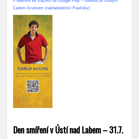
v telefonu ke stažení na Google Play – novéna se svatým
Carlem Acutisem (nakladatelství Paulínky)
Den smíření v Ústí nad Labem – 31.7.