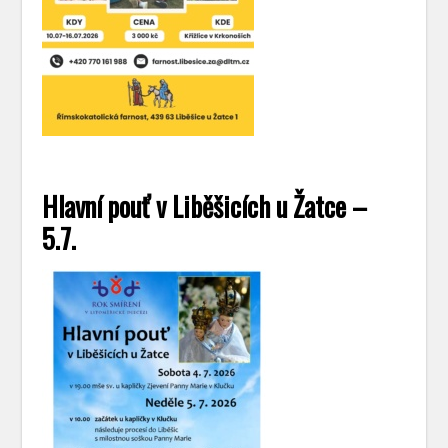
Hlavní pouť v Liběšicích u Žatce –
5.7.