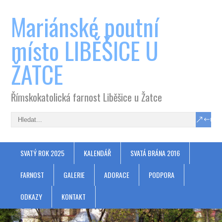
Mariánské poutní
místo LIBĚŠICE U
ŽATCE
Římskokatolická farnost Liběšice u Žatce
SVATÝ ROK 2025
KALENDÁŘ
SVATÁ BRÁNA 2016
FARNOST
GALERIE
ADORACE
PODPORA
ODKAZY
KONTAKT