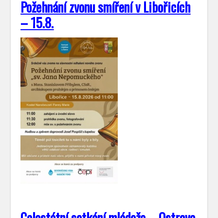
Požehnání zvonu smíření v Libořicích
– 15.8.
Celostátní setkání mládeže – Ostrava