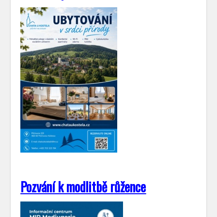
Pozvání k modlitbě růžence