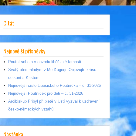
Citát
Nejnovější příspěvky
Poutní sobota v obvodu liběšické farnosti
Svatý otec mladým v Medžugorji: Objevujte krásu
setkání s Kristem
Nejnovější číslo Liběšického Poutníčka – č. 31-2026
Nejnovější Poutníček pro děti – č. 31-2026
Arcibiskup Přibyl při pietě v Ústí vyzval k uzdravení
česko-německých vztahů
Nástěnka