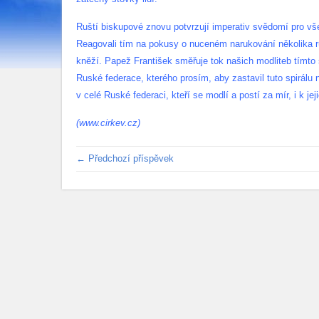
Ruští biskupové znovu potvrzují imperativ svědomí pro vše
Reagovali tím na pokusy o nuceném narukování několika 
kněží. Papež František směřuje tok našich modliteb tímto
Ruské federace, kterého prosím, aby zastavil tuto spirálu n
v celé Ruské federaci, kteří se modlí a postí za mír, i k j
(www.cirkev.cz)
← Předchozí příspěvek