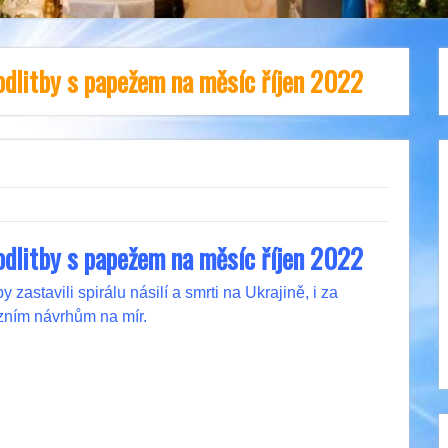
odlitby s papežem na měsíc říjen 2022
odlitby s papežem na měsíc říjen 2022
astavili spirálu násilí a smrti na Ukrajině, i za
iózním návrhům na mír.