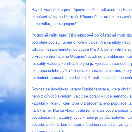
Papež František o první říjnové neděli s odkazem na Pann
ukončení války na Ukrajině. Připomněl to, co řekl na záv
si na válku, nerezignujme!“
Podobně ruští katoličtí biskupové po částečné mobiliza
podrobně popisují učení církve o válce. „Válka nikdy neby
Citovali nezapomenutelnou výzvu Pia XII. během druhé svě
„Tvrdá konfrontace na Ukrajině,“ uvádí se v prohlášení, k
rozsáhlý válečný konflikt, který si již vyžádal tisíce obě
existenci celého světa.“ S odkazem na katechismus, který 
rozhodnutí o účasti musí být záležitostí individuálního sv
Rovněž se dovolávají ústavy Ruské federace, která chrá
nebo z důvodů svědomí válčit se zbraní v ruce nemohou a n
katolíků v Rusku, kteří tvoří 0,2 procenta jeho populace,
na Ukrajině. Ruská vláda trvala na tom, že povolá pouze t
odvedenců nemá žádný výcvik nebo je po důchodovém věku
odvodu, přičemž komentátoři a úředníci naznačují, že výhr
zatčeny stovky lidí.