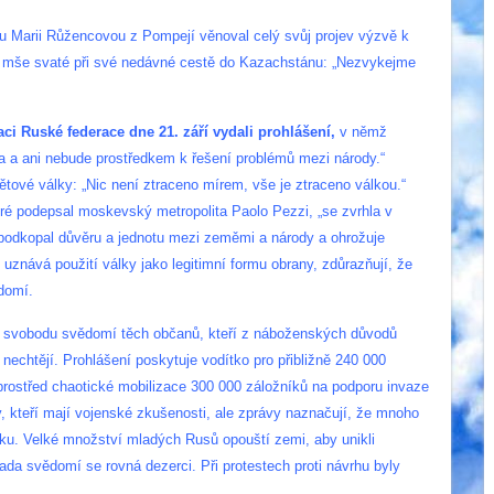
u Marii Růžencovou z Pompejí věnoval celý svůj projev výzvě k
ěr mše svaté při své nedávné cestě do Kazachstánu: „Nezvykejme
ci Ruské federace dne 21. září vydali prohlášení,
v němž
la a ani nebude prostředkem k řešení problémů mezi národy.“
tové války: „Nic není ztraceno mírem, vše je ztraceno válkou.“
teré podepsal moskevský metropolita Paolo Pezzi, „se zvrhla v
tí, podkopal důvěru a jednotu mezi zeměmi a národy a ohrožuje
uznává použití války jako legitimní formu obrany, zdůrazňují, že
ědomí.
ní svobodu svědomí těch občanů, kteří z náboženských důvodů
echtějí. Prohlášení poskytuje vodítko pro přibližně 240 000
 uprostřed chaotické mobilizace 300 000 záložníků na podporu invaze
y, kteří mají vojenské zkušenosti, ale zprávy naznačují, že mnoho
. Velké množství mladých Rusů opouští zemi, aby unikli
ada svědomí se rovná dezerci. Při protestech proti návrhu byly