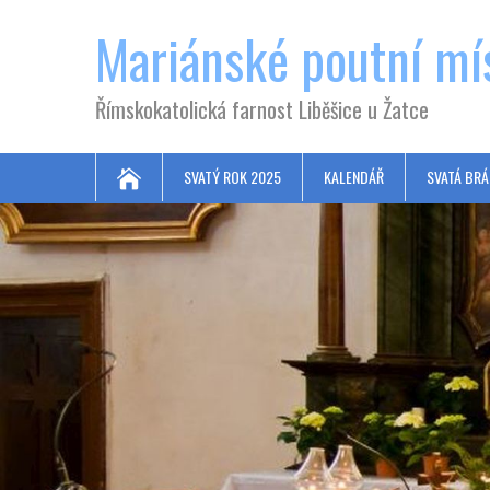
Mariánské poutní mí
Římskokatolická farnost Liběšice u Žatce
SVATÝ ROK 2025
KALENDÁŘ
SVATÁ BRÁ