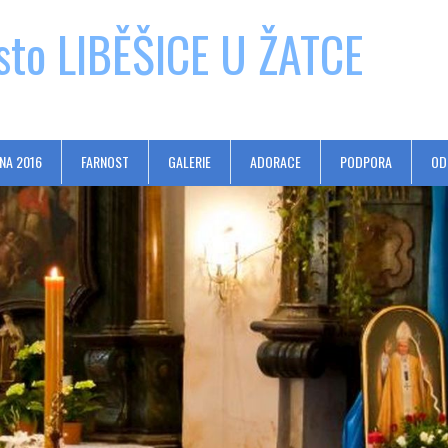
sto LIBĚŠICE U ŽATCE
NA 2016
FARNOST
GALERIE
ADORACE
PODPORA
OD