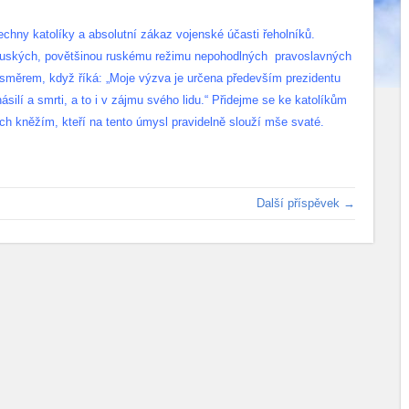
chny katolíky a absolutní zákaz vojenské účasti řeholníků.
ruských, povětšinou ruskému režimu nepohodlných pravoslavných
 směrem, když říká: „Moje výzva je určena především prezidentu
ásilí a smrti, a to i v zájmu svého lidu.“ Přidejme se ke katolíkům
ejich kněžím, kteří na tento úmysl pravidelně slouží mše svaté.
Další příspěvek →