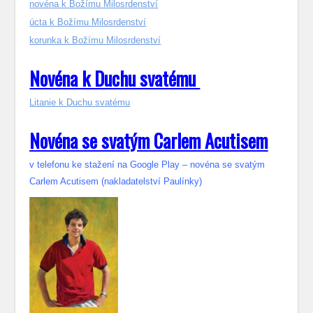
novéna k Božímu Milosrdenství
úcta k Božímu Milosrdenství
korunka k Božímu Milosrdenství
Novéna k Duchu svatému
Litanie k Duchu svatému
Novéna se svatým Carlem Acutisem
v telefonu ke stažení na Google Play – novéna se svatým
Carlem Acutisem (nakladatelství Paulínky)