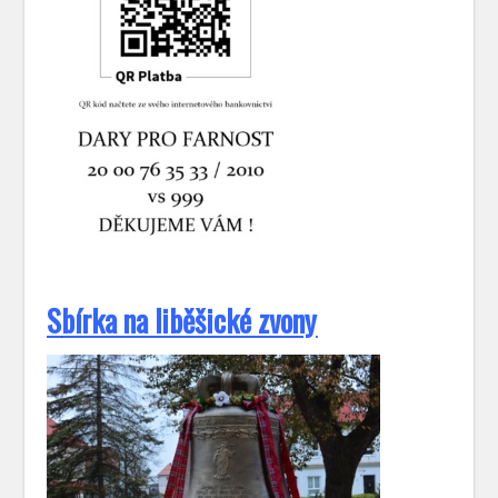
S
bírka na liběšické zvony