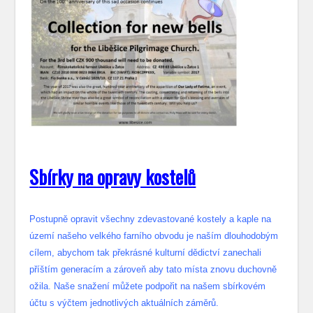
S
bírky na opravy kostelů
Postupně opravit všechny zdevastované kostely a kaple na
území našeho velkého farního obvodu je naším dlouhodobým
cílem, abychom tak překrásné kulturní dědictví zanechali
příštím generacím a zároveň aby tato místa znovu duchovně
ožila. Naše snažení můžete podpořit na našem sbírkovém
účtu s výčtem jednotlivých aktuálních záměrů.