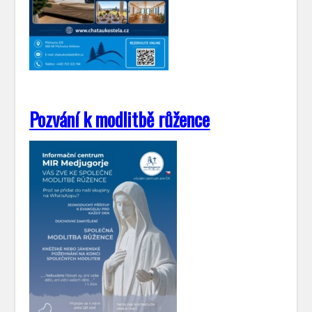
Pozvání k modlitbě růžence