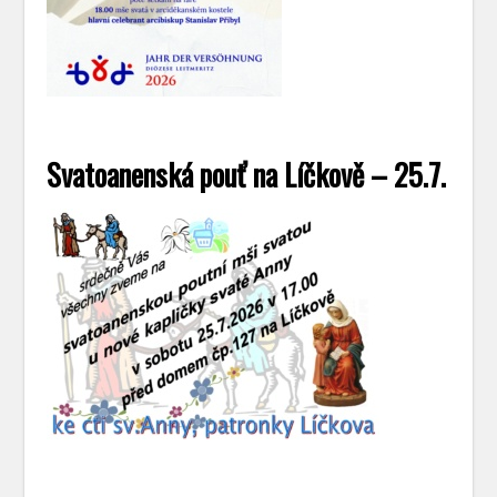
Svatoanenská pouť na Líčkově – 25.7.