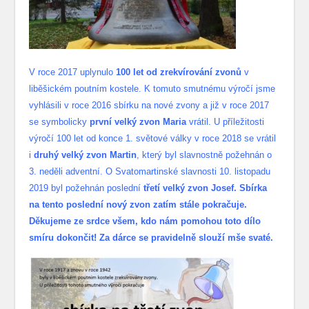
V roce 2017 uplynulo
100 let od zrekvírování zvonů
v
liběšickém poutním kostele. K tomuto smutnému výročí jsme
vyhlásili v roce 2016 sbírku na nové zvony a již v roce 2017
se symbolicky
první velký zvon Maria
vrátil. U příležitosti
výročí 100 let od konce 1. světové války v roce 2018 se vrátil
i
druhý velký zvon Martin
, který byl slavnostně požehnán o
3. neděli adventní. O Svatomartinské slavnosti 10. listopadu
2019 byl požehnán poslední
třetí velký zvon Josef. Sbírka
na tento poslední nový zvon zatím stále pokračuje.
Děkujeme ze srdce všem, kdo nám pomohou toto dílo
smíru dokončit! Za dárce se pravidelně slouží mše svaté.