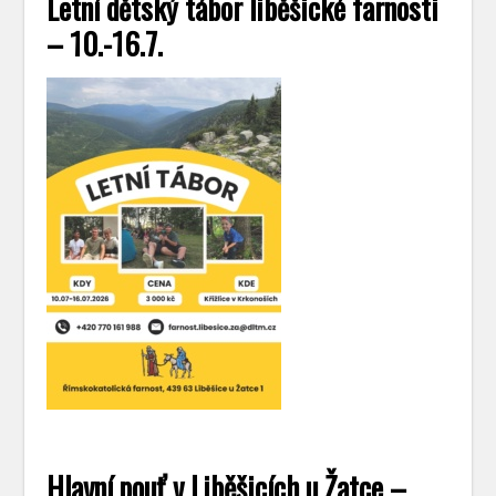
Letní dětský tábor liběšické farnosti
– 10.-16.7.
Hlavní pouť v Liběšicích u Žatce –