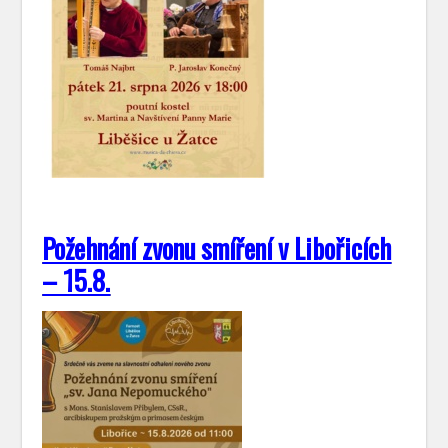
Požehnání zvonu smíření v Libořicích
– 15.8.