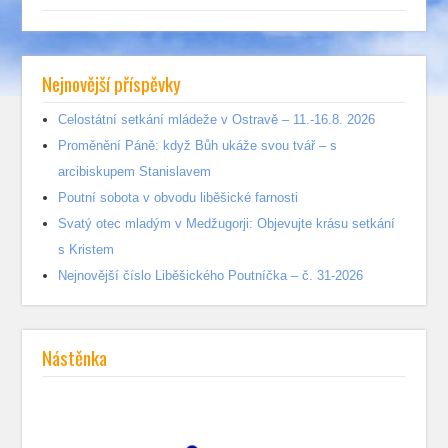
Nejnovější příspěvky
Celostátní setkání mládeže v Ostravě – 11.-16.8. 2026
Proměnění Páně: když Bůh ukáže svou tvář – s
arcibiskupem Stanislavem
Poutní sobota v obvodu liběšické farnosti
Svatý otec mladým v Medžugorji: Objevujte krásu setkání
s Kristem
Nejnovější číslo Liběšického Poutníčka – č. 31-2026
Nástěnka