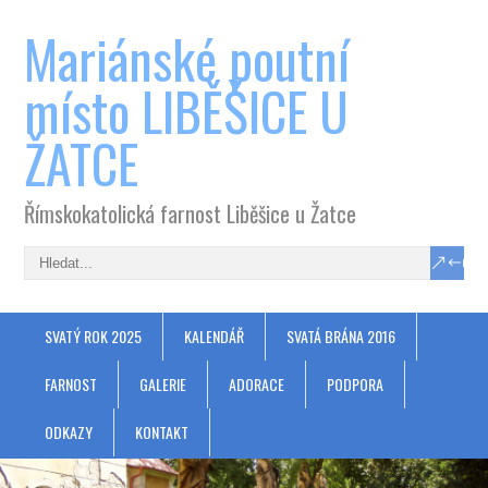
Mariánské poutní
místo LIBĚŠICE U
ŽATCE
Římskokatolická farnost Liběšice u Žatce
SVATÝ ROK 2025
KALENDÁŘ
SVATÁ BRÁNA 2016
FARNOST
GALERIE
ADORACE
PODPORA
ODKAZY
KONTAKT