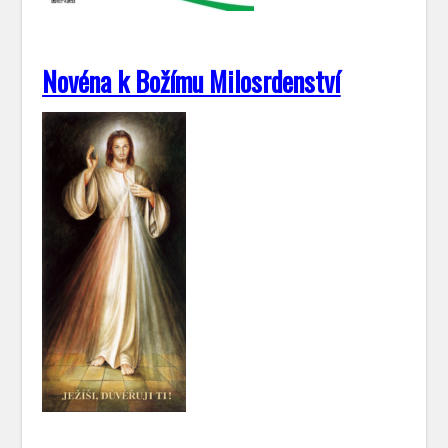
Novéna k Božímu Milosrdenství