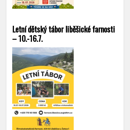
Letní dětský tábor liběšické farnosti
– 10.-16.7.