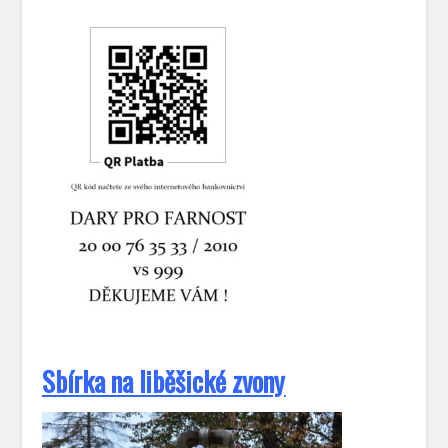
S
bírka na liběšické zvony