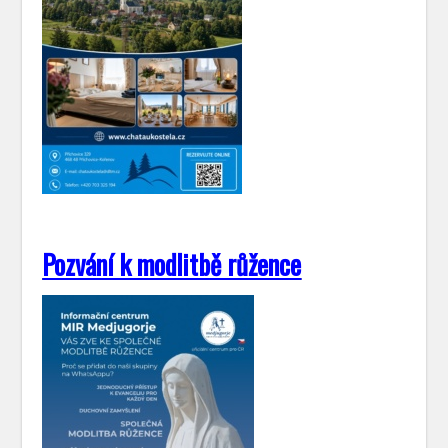
Pozvání k modlitbě růžence