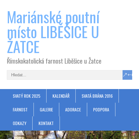
Mariánské poutní
místo LIBĚŠICE U
ŽATCE
Římskokatolická farnost Liběšice u Žatce
SVATÝ ROK 2025
KALENDÁŘ
SVATÁ BRÁNA 2016
FARNOST
GALERIE
ADORACE
PODPORA
ODKAZY
KONTAKT