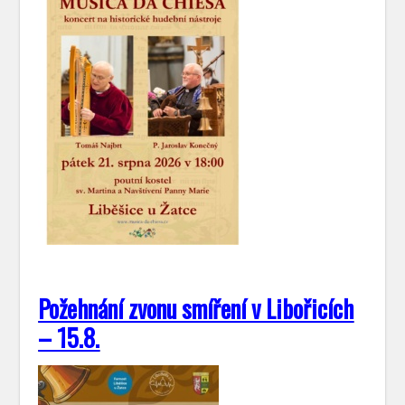
Požehnání zvonu smíření v Libořicích
– 15.8.