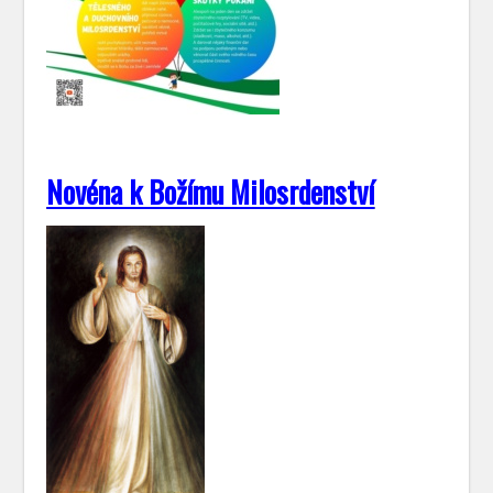
Novéna k Božímu Milosrdenství