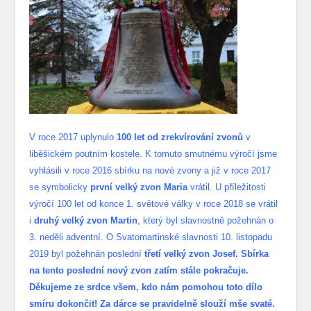
V roce 2017 uplynulo
100 let od zrekvírování zvonů
v
liběšickém poutním kostele. K tomuto smutnému výročí jsme
vyhlásili v roce 2016 sbírku na nové zvony a již v roce 2017
se symbolicky
první velký zvon Maria
vrátil. U příležitosti
výročí 100 let od konce 1. světové války v roce 2018 se vrátil
i
druhý velký zvon Martin
, který byl slavnostně požehnán o
3. neděli adventní. O Svatomartinské slavnosti 10. listopadu
2019 byl požehnán poslední
třetí velký zvon Josef. Sbírka
na tento poslední nový zvon zatím stále pokračuje.
Děkujeme ze srdce všem, kdo nám pomohou toto dílo
smíru dokončit! Za dárce se pravidelně slouží mše svaté.