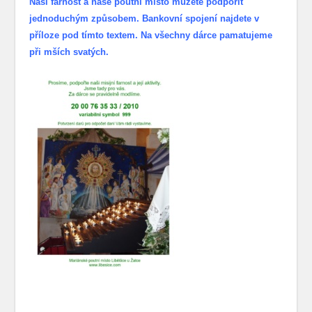
Naši farnost a naše poutní místo můžete podpořit
jednoduchým způsobem. Bankovní spojení najdete v
příloze pod tímto textem. Na všechny dárce pamatujeme
při mších svatých.