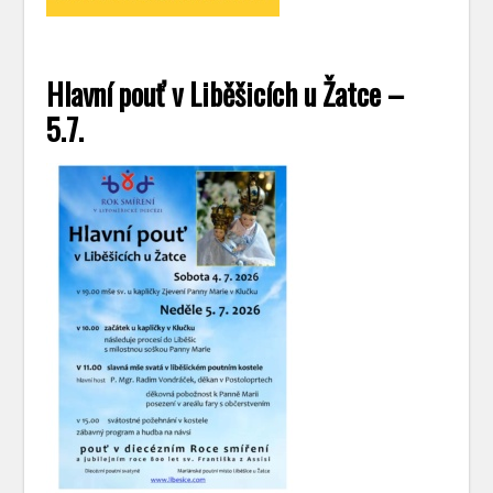
Hlavní pouť v Liběšicích u Žatce –
5.7.