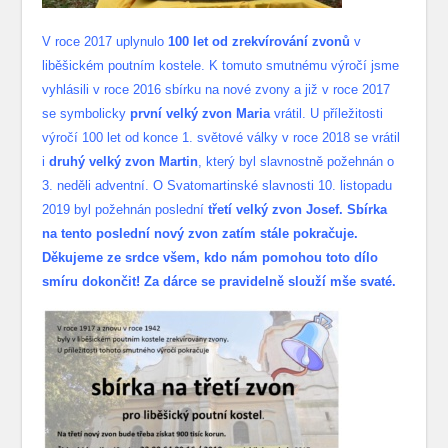
V roce 2017 uplynulo
100 let od zrekvírování zvonů
v
liběšickém poutním kostele. K tomuto smutnému výročí jsme
vyhlásili v roce 2016 sbírku na nové zvony a již v roce 2017
se symbolicky
první velký zvon Maria
vrátil. U příležitosti
výročí 100 let od konce 1. světové války v roce 2018 se vrátil
i
druhý velký zvon Martin
, který byl slavnostně požehnán o
3. neděli adventní. O Svatomartinské slavnosti 10. listopadu
2019 byl požehnán poslední
třetí velký zvon Josef. Sbírka
na tento poslední nový zvon zatím stále pokračuje.
Děkujeme ze srdce všem, kdo nám pomohou toto dílo
smíru dokončit! Za dárce se pravidelně slouží mše svaté.