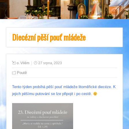
Diecézní pěší pouť mládeže
o. Vilém
27 srpna, 2023
Poutě
Tento týden probíhá pěší pouť mládeže litoměřické diecéze. K
jejich pěšímu putování se lze připojit i po cestě.