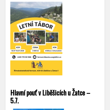
Hlavní pouť v Liběšicích u Žatce –
5.7.