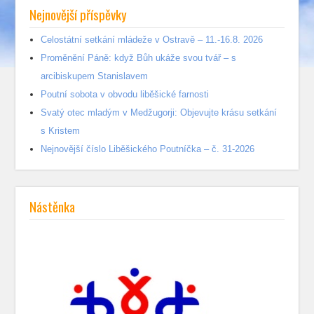
Nejnovější příspěvky
Celostátní setkání mládeže v Ostravě – 11.-16.8. 2026
Proměnění Páně: když Bůh ukáže svou tvář – s
arcibiskupem Stanislavem
Poutní sobota v obvodu liběšické farnosti
Svatý otec mladým v Medžugorji: Objevujte krásu setkání
s Kristem
Nejnovější číslo Liběšického Poutníčka – č. 31-2026
Nástěnka