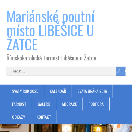
Mariánské poutní
místo LIBĚŠICE U
ŽATCE
Římskokatolická farnost Liběšice u Žatce
SVATÝ ROK 2025
KALENDÁŘ
SVATÁ BRÁNA 2016
FARNOST
GALERIE
ADORACE
PODPORA
ODKAZY
KONTAKT