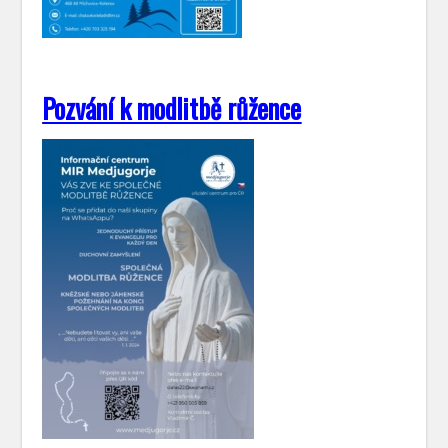
Pozvání k modlitbě růžence