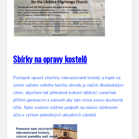
S
bírky na opravy kostelů
Postupně opravit všechny zdevastované kostely a kaple na
území našeho velkého farního obvodu je naším dlouhodobým
cílem, abychom tak překrásné kulturní dědictví zanechali
příštím generacím a zároveň aby tato místa znovu duchovně
ožila. Naše snažení můžete podpořit na našem sbírkovém
účtu s výčtem jednotlivých aktuálních záměrů.