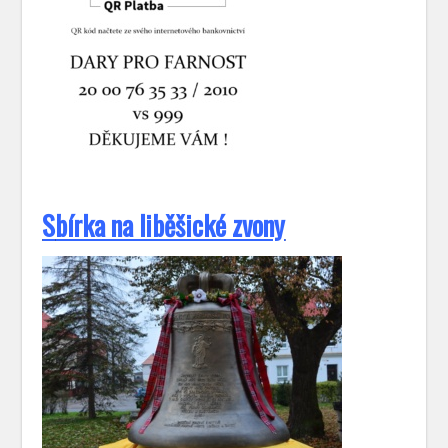
S
bírka na liběšické zvony