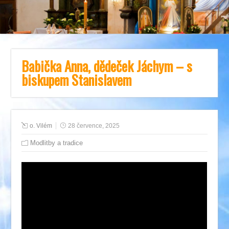
Babička Anna, dědeček Jáchym – s
biskupem Stanislavem
o. Vilém
28 července, 2025
Modlitby a tradice