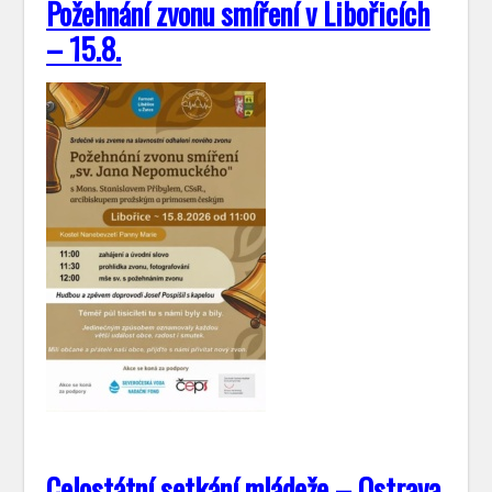
Požehnání zvonu smíření v Libořicích
– 15.8.
Celostátní setkání mládeže – Ostrava