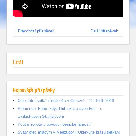
← Předchozí příspěvek
Další příspěvek →
Citát
Nejnovější příspěvky
Celostátní setkání mládeže v Ostravě – 11.-16.8. 2026
Proměnění Páně: když Bůh ukáže svou tvář – s
arcibiskupem Stanislavem
Poutní sobota v obvodu liběšické farnosti
Svatý otec mladým v Medžugorji: Objevujte krásu setkání