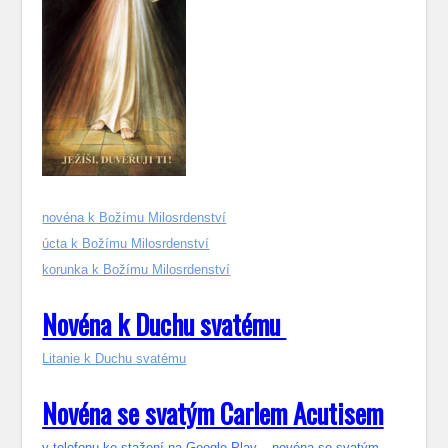
novéna k Božímu Milosrdenství
úcta k Božímu Milosrdenství
korunka k Božímu Milosrdenství
Novéna k Duchu svatému
Litanie k Duchu svatému
Novéna se svatým Carlem Acutisem
v telefonu ke stažení na Google Play – novéna se svatým