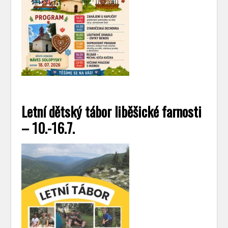
Letní dětský tábor liběšické farnosti
– 10.-16.7.