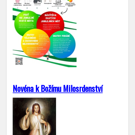
Novéna k Božímu Milosrdenství