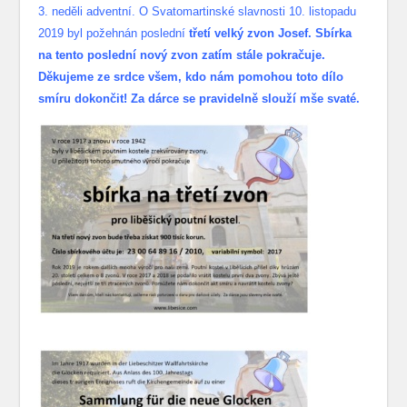
3. neděli adventní. O Svatomartinské slavnosti 10. listopadu
2019 byl požehnán poslední
třetí velký zvon Josef. Sbírka
na tento poslední nový zvon zatím stále pokračuje.
Děkujeme ze srdce všem, kdo nám pomohou toto dílo
smíru dokončit! Za dárce se pravidelně slouží mše svaté.