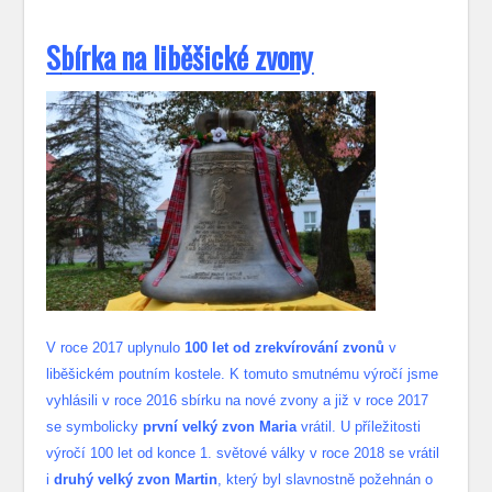
S
bírka na liběšické zvony
V roce 2017 uplynulo
100 let od zrekvírování zvonů
v
liběšickém poutním kostele. K tomuto smutnému výročí jsme
vyhlásili v roce 2016 sbírku na nové zvony a již v roce 2017
se symbolicky
první velký zvon Maria
vrátil. U příležitosti
výročí 100 let od konce 1. světové války v roce 2018 se vrátil
i
druhý velký zvon Martin
, který byl slavnostně požehnán o