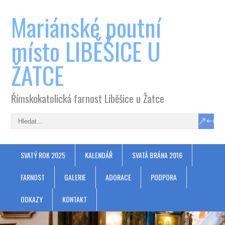
Mariánské poutní
místo LIBĚŠICE U
ŽATCE
Římskokatolická farnost Liběšice u Žatce
SVATÝ ROK 2025
KALENDÁŘ
SVATÁ BRÁNA 2016
FARNOST
GALERIE
ADORACE
PODPORA
ODKAZY
KONTAKT