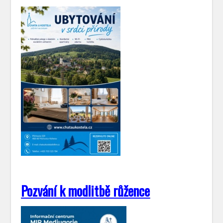
Pozvání k modlitbě růžence