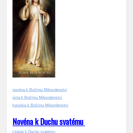
novéna k Božímu Milosrdenství
úcta k Božímu Milosrdenství
korunka k Božímu Milosrdenství
Novéna k Duchu svatému
Litanie k Duchu svatému