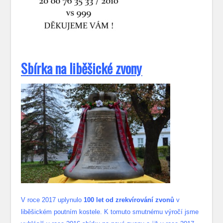
S
bírka na liběšické zvony
V roce 2017 uplynulo
100 let od zrekvírování zvonů
v
liběšickém poutním kostele. K tomuto smutnému výročí jsme