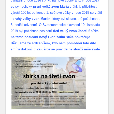
vyhlásili v roce 2016 sbírku na nové zvony a již v roce 2017
se symbolicky
první velký zvon Maria
vrátil. U příležitosti
výročí 100 let od konce 1. světové války v roce 2018 se vrátil
i
druhý velký zvon Martin
, který byl slavnostně požehnán o
3. neděli adventní. O Svatomartinské slavnosti 10. listopadu
2019 byl požehnán poslední
třetí velký zvon Josef. Sbírka
na tento poslední nový zvon zatím stále pokračuje.
Děkujeme ze srdce všem, kdo nám pomohou toto dílo
smíru dokončit! Za dárce se pravidelně slouží mše svaté.