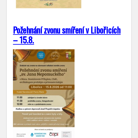
Požehnání zvonu smíření v Libořicích
– 15.8.