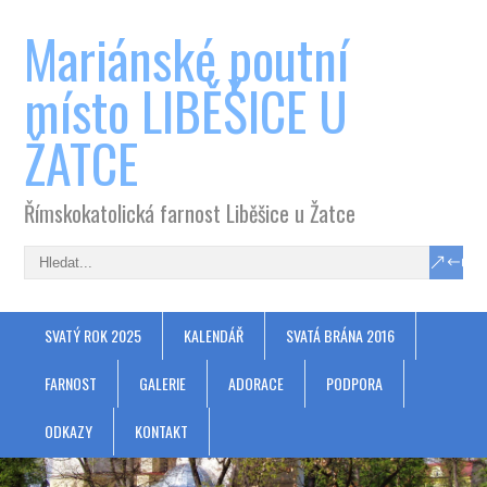
Mariánské poutní
místo LIBĚŠICE U
ŽATCE
Římskokatolická farnost Liběšice u Žatce
SVATÝ ROK 2025
KALENDÁŘ
SVATÁ BRÁNA 2016
FARNOST
GALERIE
ADORACE
PODPORA
ODKAZY
KONTAKT