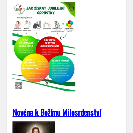
Novéna k Božímu Milosrdenství