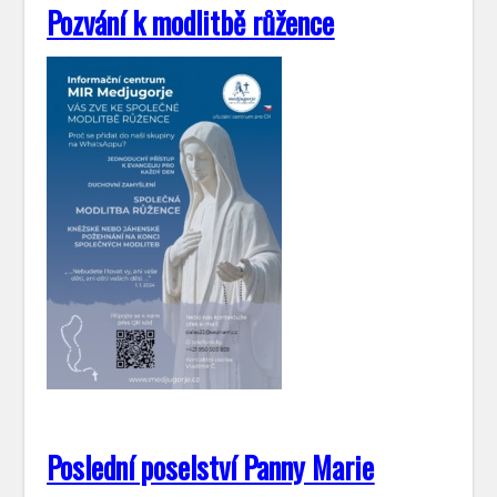
Pozvání k modlitbě růžence
Poslední poselství Panny Marie